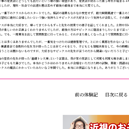
事の発表会にどうしても出たいという娘の強い希望があり、発表会が終わった新５年生が始まる４
ましたが、理科・社会での出遅れ感は否めず最後の最後まで本当に大変でした。
一番下のクラスからのスタートでした。模試の結果もなかなか安定せず、最大瞬間風速で一番上の
志望校に絶対に合格したいという強い気持ちとサピックスが大好きという気持ちが合致して、その両
スが本当に大好きで、帰ってきてからもずっと先生の授業での様子を話してくれました。土特やSS
業が楽しいのか正直よくわかりませんでしたが、最後の方はサピックスに寝泊まりしたいとまで言っ
た。でも、一度勇気を出して質問教室に行ってみると、それがまた楽しくなったようで質問教室に行
とは多くはありませんでしたが、一番気をつけたのは健康管理です。とにかく風邪を引かないよう
。保護者会で各教科の先生方が仰ったことは全てメモをとり、子どもとも情報共有をして、今の時期
言うことは聞かないものですが、大好きなサピックスの先生が言うのだから間違いないだろうと子ど
の室長の先生が仰った「基礎トレ大事」という言葉は、我が家の家訓として何度も何度も解き直しま
は子どもも大喜びでした。本当かどうかはわかりませんが合格をいただけた時の試験、算数・国語は
ックスの魔法にかかっていたみたいな２年間でした。本当にお世話になりました。ありがとうござい
前の体験記
目次に戻る