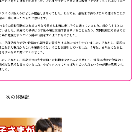
年生の２月から通塾を始めました。それまでサピックスの通信教育ピグマキッズくらぶを１年生
クラスには数えるほどしか在籍しませんでした。それでも、最後まで諦めずにやり遂げることが
輪が上手く回ったからだと思います。
のような長時間拘束されるような授業でも本当に楽しそうに通っていました。親からするとな
ていました。家庭での様子は５年生の頃は家庭学習をサボることもあり、質問教室にもあまり行
く為に勉強をするという謎の行動をするようになりました。
に、早寝早起きで早い段階から朝学習の習慣だけは身につけさせていました。それから、問題の
はこれが大事だからこれを頑張ろうということを説明していました。５年生、６年生になると、
ももすんなりと聞いてくれました。
した。それから、国語担当の先生が仰った10箇条をきちんと実践して、最後の試験で合格をい
満点だと思うと言っていました。サピックスってやっぱりすごいんだというのが親の感想です。
ました。
次の体験記