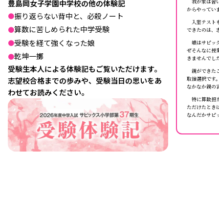
我が家は習い
豊島岡女子学園中学校の他の体験記
からやってい
振り返らない背中と、必殺ノート
●
入室テストも
算数に苦しめられた中学受験
●
できたのは、
受験を経て強くなった娘
●
娘はサピック
ぜそんなに授
乾坤一擲
●
きませんでし
受験生本人による体験記もご覧いただけます。
親ができたこ
取捨選択です
志望校合格までの歩みや、受験当日の思いをあ
なかなか親の
わせてお読みください。
特に算数担当
ただけたとき
なんだかサピ