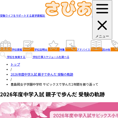
受験ライフをサポートする進学情報誌
メニュー
学校情報
学校説明会
特集
アドバイス
読み物
学校を検索する
学校行事スケジュールを調べる
トップ
/
2026年度中学入試 親子で歩んだ 受験の軌跡
/
豊島岡女子学園中学校 サピックスで学んだ2年間を振り返って
2026年度中学入試 親子で歩んだ 受験の軌跡