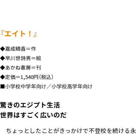
『エイト！』
◆
嘉成晴香＝作
◆
早川世詩男＝絵
◆
あかね書房＝刊
◆
定価＝1,540円（税込）
■
小学校中学年向け／小学校高学年向け
驚きのエジプト生活
世界はすごく広いのだ
ちょっとしたことがきっかけで不登校を続ける永