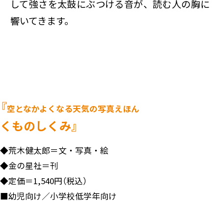
して強さを太鼓にぶつける音が、読む人の胸に
響いてきます。
『
空となかよくなる天気の写真えほん
くものしくみ』
◆
荒木健太郎＝文・写真・絵
◆
金の星社＝刊
◆
定価＝1,540円（税込）
■
幼児向け／小学校低学年向け