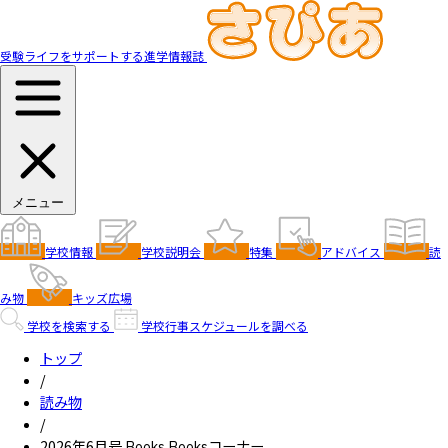
受験ライフをサポートする進学情報誌
メニュー
学校情報
学校説明会
特集
アドバイス
読
み物
キッズ広場
学校を検索する
学校行事スケジュールを調べる
トップ
/
読み物
/
2026年6月号 Books Booksコーナー