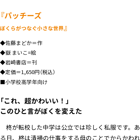
『パッチーズ
』
ぼくらがつなぐ小さな世界
◆
佐藤まどか＝作
◆
嶽 まいこ=絵
◆
岩崎書店＝刊
◆
定価＝1,650円（税込）
■
小学校高学年向け
「これ、超かわいい！」
このひと言がぼくを変えた
柊が転校した中学は公立では珍しく私服です。あ
る日、柊は清掃の仕事をする母のことでからかわれ