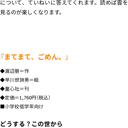
について、ていねいに答えてくれます。読めば雲を
見るのが楽しくなります。
『まてまて、ごめん。』
◆
渡辺朋＝作
◆
早川世詩男＝絵
◆
童心社＝刊
◆
定価＝1,760円（税込）
■
小学校低学年向け
どうする？この世から