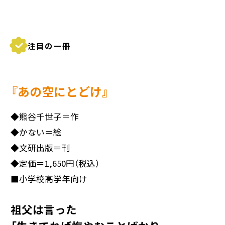
注目の一冊
『あの空にとどけ』
◆
熊谷千世子＝作
◆
かない＝絵
◆
文研出版＝刊
◆
定価＝1,650円（税込）
■
小学校高学年向け
祖父は言った