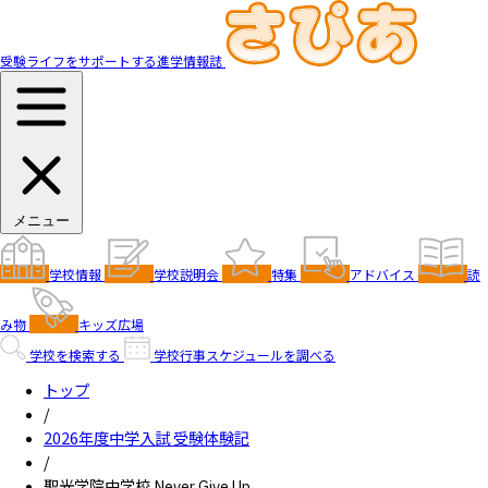
受験ライフをサポートする進学情報誌
メニュー
学校情報
学校説明会
特集
アドバイス
読
み物
キッズ広場
学校を検索する
学校行事スケジュールを調べる
トップ
/
2026年度中学入試 受験体験記
/
聖光学院中学校 Never Give Up