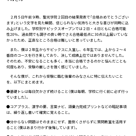
２月５日午前９時、聖光学院２回目の結果発表で「合格おめでとうござい
ます」という文字を見た瞬間、信じられない気持ちと大きな喜びが同時に込
み上げました。学校別サピックスオープンでは２日・４日ともに合格可能
性20％、過去問でも調子の良い時でさえ合格最低点に30点以上届いていな
かったため、正直なところ合格は難しいと思っていました。
また、僕は２年生からサピックスに入室し、６年生では、上から２～４
番目のコースを行き来しており、決して成績上位ではありませんでした。
そのため、不安になることも多く、本当に合格できるのかと悩んだことも
何度もあり、受験の厳しさを強く感じていました。
そんな僕が、これから受験に臨む後輩のみなさんに特に伝えたいこと
を、以下にまとめます。
●基礎トレは毎日欠かさず続けること（僕は毎朝、学校に行く前に必ず行っ
ていました）。
●コアプラス、漢字の要、言葉ナビ、語彙力完成プリントなどの暗記事項
は、繰り返し書いて確実に覚えること。
●分からない問題はそのままにせず、面倒くさがらずに質問教室を活用す
ること（僕はあまり行かず後悔しています）。