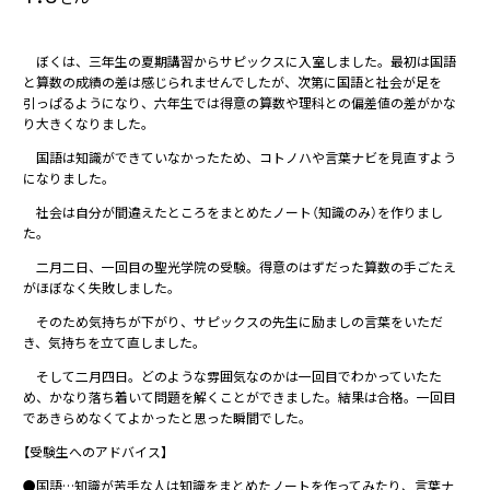
ぼくは、三年生の夏期講習からサピックスに入室しました。最初は国語
と算数の成績の差は感じられませんでしたが、次第に国語と社会が足を
引っぱるようになり、六年生では得意の算数や理科との偏差値の差がかな
り大きくなりました。
国語は知識ができていなかったため、コトノハや言葉ナビを見直すよう
になりました。
社会は自分が間違えたところをまとめたノート（知識のみ）を作りまし
た。
二月二日、一回目の聖光学院の受験。得意のはずだった算数の手ごたえ
がほぼなく失敗しました。
そのため気持ちが下がり、サピックスの先生に励ましの言葉をいただ
き、気持ちを立て直しました。
そして二月四日。どのような雰囲気なのかは一回目でわかっていたた
め、かなり落ち着いて問題を解くことができました。結果は合格。一回目
であきらめなくてよかったと思った瞬間でした。
【受験生へのアドバイス】
●国語…知識が苦手な人は知識をまとめたノートを作ってみたり、言葉ナ