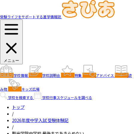
受験ライフをサポートする進学情報誌
メニュー
学校情報
学校説明会
特集
アドバイス
読
み物
キッズ広場
学校を検索する
学校行事スケジュールを調べる
トップ
/
2026年度中学入試 受験体験記
/
聖光学院中学校 最後まであきらめない