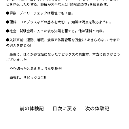
ビを見返したりする。読解が苦手な人は「読解虎の巻」を読み返す。
●算数…デイリーチェックは最低でも７割。
●理科…コアプラスなどの基本を大切に。知識は満点を取るように。
●社会…試験会場に入った後も知識を蓄える。他は理科と同様。
●入試直前…運動、睡眠、食事で体調管理を万全に! あきらめない! 今まで
の努力を信じる!
最後に、ぼくがお世話になったサピックスの先生方、本当にありがとう
ございました!
やり切ったと思えるような受験を!
頑張れ、サピックス生!!
前の体験記
目次に戻る
次の体験記