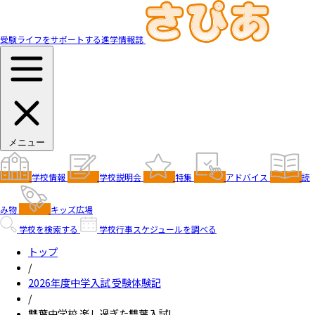
受験ライフをサポートする進学情報誌
メニュー
学校情報
学校説明会
特集
アドバイス
読
み物
キッズ広場
学校を検索する
学校行事スケジュールを調べる
トップ
/
2026年度中学入試 受験体験記
/
雙葉中学校 楽し過ぎた雙葉入試!