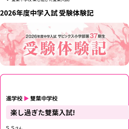
2026年度中学入試 受験体験記
進学校
▶
雙葉中学校
楽し過ぎた雙葉入試!
S.S
さん