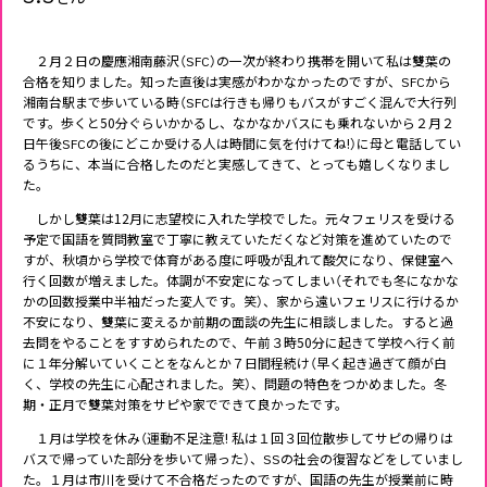
２月２日の慶應湘南藤沢（SFC）の一次が終わり携帯を開いて私は雙葉の
合格を知りました。知った直後は実感がわかなかったのですが、SFCから
湘南台駅まで歩いている時（SFCは行きも帰りもバスがすごく混んで大行列
です。歩くと50分ぐらいかかるし、なかなかバスにも乗れないから２月２
日午後SFCの後にどこか受ける人は時間に気を付けてね!）に母と電話してい
るうちに、本当に合格したのだと実感してきて、とっても嬉しくなりまし
た。
しかし雙葉は12月に志望校に入れた学校でした。元々フェリスを受ける
予定で国語を質問教室で丁寧に教えていただくなど対策を進めていたので
すが、秋頃から学校で体育がある度に呼吸が乱れて酸欠になり、保健室へ
行く回数が増えました。体調が不安定になってしまい（それでも冬になかな
かの回数授業中半袖だった変人です。笑）、家から遠いフェリスに行けるか
不安になり、雙葉に変えるか前期の面談の先生に相談しました。すると過
去問をやることをすすめられたので、午前３時50分に起きて学校へ行く前
に１年分解いていくことをなんとか７日間程続け（早く起き過ぎて顔が白
く、学校の先生に心配されました。笑）、問題の特色をつかめました。冬
期・正月で雙葉対策をサピや家でできて良かったです。
１月は学校を休み（運動不足注意! 私は１回３回位散歩してサピの帰りは
バスで帰っていた部分を歩いて帰った）、SSの社会の復習などをしていまし
た。１月は市川を受けて不合格だったのですが、国語の先生が授業前に時