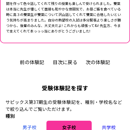
間を作って色々話してくれて残りの授業も楽しんで受けられました。雙葉
は本当に先生が優しくて面接も和やかな雰囲気で、お昼ご飯を食べている
時に高３の雙葉生が雙葉について沢山話してくれて雙葉に合格したいとい
う気持ちが高まりました。自分の熱望校の入試は多分緊張より楽しさが勝
つから、後輩のみんな、大丈夫だよ! これからも頑張ってね! 先生方、今ま
で支えてくれて本っっっ当にありがとうございました!
前の体験記
目次に戻る
次の体験記
受験体験記を探す
サピックス第37期生の受験体験記を、種別・学校名など
で絞り込んでご覧いただけます。
種別
男子校
女子校
共学校