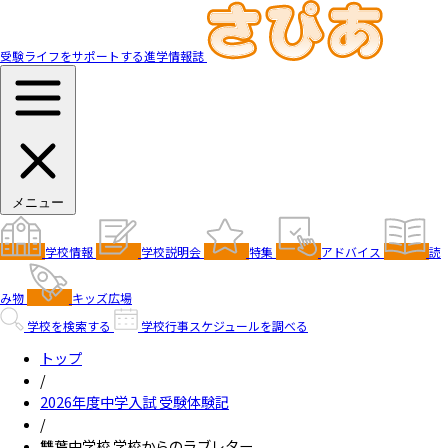
受験ライフをサポートする進学情報誌
メニュー
学校情報
学校説明会
特集
アドバイス
読
み物
キッズ広場
学校を検索する
学校行事スケジュールを調べる
トップ
/
2026年度中学入試 受験体験記
/
雙葉中学校 学校からのラブレター