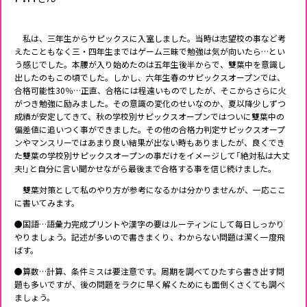
私は、三年生からサピックスに入室しました。当時は志望校の事など考
えたこともなく三・四年生まではゲーム三昧で勉強は気が向いたら…とい
う感じでした。本腰が入り始めたのは五年生後半からで、雙葉中を意識し
出したのもこの頃でした。しかし、六年生春のサピックスオープンでは、
合格可能性30％…正直、合格には程遠いものでしたが、そこからさらに火
がつき勉強に励みました。その意識の変化のせいなのか、夏以降少しずつ
成績が安定してきて、秋の学校別サピックスオープンではついに雙葉中の
偏差値に追いつく事ができました。その他の合格力判定サピックスオープ
ンやマンスリーではあまり良い結果が出ない時もありましたが、良くでき
た雙葉の学校別サピックスオープンの事だけをイメージして「絶対私は大丈
夫!」と自分に言い聞かせながら最後まで合格する事を信じ続けました。
雙葉対策として私のやり方が参考になるかは分かりませんが、一応ここ
に書いてみます。
●国語…語彙力完成プリントや漢字の要はルーティンにして毎日しっかり
やりましょう。記述が多いので書きまくり、わからない問題は潔く一度飛
ばす。
●算数…計算、条件ミスは要注意です。周期を調べてひたすら書き出す問
題も多いですが、後の問題をラクに早く解くためにも面倒くさくても調べ
ましょう。