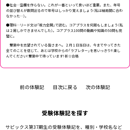
●社会…空欄を作らない。これが一番といって良いほど重要。また、年号
の並び替えが数問出るので年号はしっかり覚えましょう（私は結局間に合わ
なかった…）。
●理科…リード文は「視力全開」で読む。コアプラスを何周もしましょう（私
は２周しかできませんでした）。コアプラス100問の動画や知識の50問も完
璧に。
雙葉中を志望されている皆さまへ。２月１日当日は、今までやってきた
全てのことを信じて、あとは学校からの「ラブレター」を思いっきり!! 楽し
んでください! 雙葉中で待っています! 祈☆合格
前の体験記
目次に戻る
次の体験記
受験体験記を探す
サピックス第37期生の受験体験記を、種別・学校名など