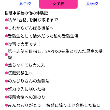
男子校
女子校
共学校
桜蔭中学校の他の体験記
私が「合格」を勝ち取るまで
●
これからがんばる後輩へ
●
受験生として論外だった私の受験生活
●
復習は大事です！
●
第一志望を目指し、SAPIXの先生と歩んだ最高の受
●
験
焦らなくても大丈夫
●
桜蔭受験生へ
●
のんびりさんの勉強法
●
努力の先に咲いた桜
●
桜蔭合格への道のり
●
みんなありがとう ―桜蔭に繰り上げ合格した私に―
●