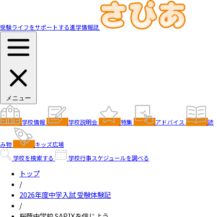
受験ライフをサポートする進学情報誌
メニュー
学校情報
学校説明会
特集
アドバイス
読
み物
キッズ広場
学校を検索する
学校行事スケジュールを調べる
トップ
/
2026年度中学入試 受験体験記
/
桜蔭中学校 SAPIXを信じよう