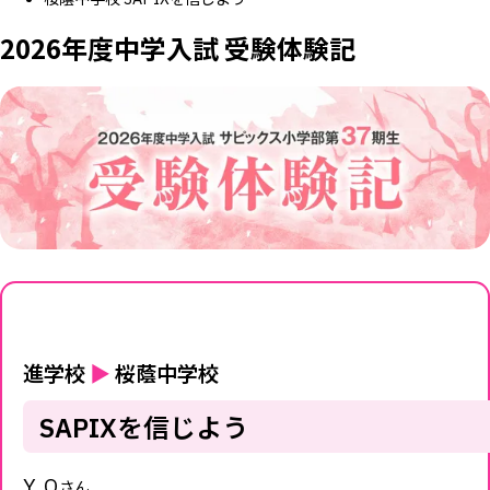
2026年度中学入試 受験体験記
進学校
▶
桜蔭中学校
SAPIXを信じよう
Y.O
さん