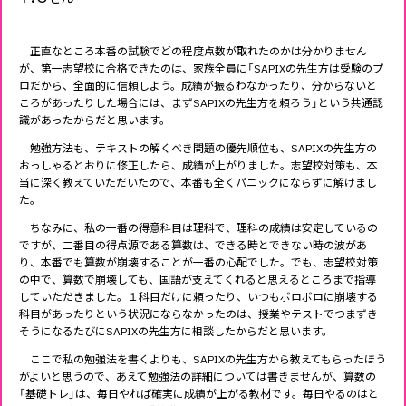
正直なところ本番の試験でどの程度点数が取れたのかは分かりません
が、第一志望校に合格できたのは、家族全員に「SAPIXの先生方は受験のプ
ロだから、全面的に信頼しよう。成績が振るわなかったり、分からないと
ころがあったりした場合には、まずSAPIXの先生方を頼ろう」という共通認
識があったからだと思います。
勉強方法も、テキストの解くべき問題の優先順位も、SAPIXの先生方の
おっしゃるとおりに修正したら、成績が上がりました。志望校対策も、本
当に深く教えていただいたので、本番も全くパニックにならずに解けまし
た。
ちなみに、私の一番の得意科目は理科で、理科の成績は安定しているの
ですが、二番目の得点源である算数は、できる時とできない時の波があ
り、本番でも算数が崩壊することが一番の心配でした。でも、志望校対策
の中で、算数で崩壊しても、国語が支えてくれると思えるところまで指導
していただきました。１科目だけに頼ったり、いつもボロボロに崩壊する
科目があったりという状況にならなかったのは、授業やテストでつまずき
そうになるたびにSAPIXの先生方に相談したからだと思います。
ここで私の勉強法を書くよりも、SAPIXの先生方から教えてもらったほう
がよいと思うので、あえて勉強法の詳細については書きませんが、算数の
「基礎トレ」は、毎日やれば確実に成績が上がる教材です。毎日やるのはと