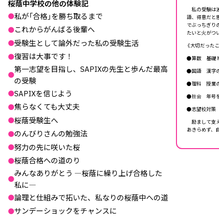
桜蔭中学校の他の体験記
私の受験は波
私が「合格」を勝ち取るまで
●
語、得意だと
でぶっちぎり
これからがんばる後輩へ
●
たいと火がつ
受験生として論外だった私の受験生活
●
《大切だったこ
復習は大事です！
●
●算数 基礎
第一志望を目指し、SAPIXの先生と歩んだ最高
●国語 漢字
●
の受験
●理科 授業
SAPIXを信じよう
●
●社会 年号
焦らなくても大丈夫
●
●志望校対策
桜蔭受験生へ
●
励まして支え
あきらめず、自
のんびりさんの勉強法
●
努力の先に咲いた桜
●
桜蔭合格への道のり
●
みんなありがとう ―桜蔭に繰り上げ合格した
●
私に―
論理と仕組みで拓いた、私なりの桜蔭中への道
●
サンデーショックをチャンスに
●