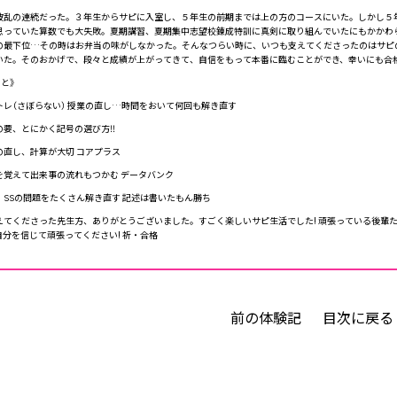
乱の連続だった。３年生からサピに入室し、５年生の前期までは上の方のコースにいた。しかし５
思っていた算数でも大失敗。夏期講習、夏期集中志望校錬成特訓に真剣に取り組んでいたにもかかわ
の最下位…その時はお弁当の味がしなかった。そんなつらい時に、いつも支えてくださったのはサピ
いた。そのおかげで、段々と成績が上がってきて、自信をもって本番に臨むことができ、幸いにも合
と》
トレ（さぼらない） 授業の直し…時間をおいて何回も解き直す
の要、とにかく記号の選び方‼
の直し、計算が大切 コアプラス
を覚えて出来事の流れもつかむ データバンク
 SSの問題をたくさん解き直す 記述は書いたもん勝ち
てくださった先生方、ありがとうございました。すごく楽しいサピ生活でした! 頑張っている後輩た
分を信じて頑張ってください! 祈・合格
前の体験記
目次に戻る