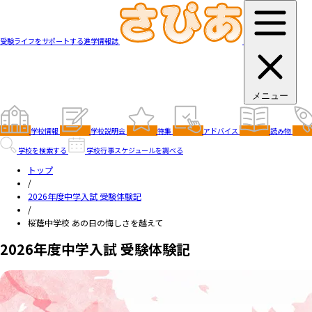
受験ライフをサポートする進学情報誌
メニュー
学校情報
学校説明会
特集
アドバイス
読み物
学校を検索する
学校行事スケジュールを調べる
トップ
/
2026年度中学入試 受験体験記
/
桜蔭中学校 あの日の悔しさを越えて
2026年度中学入試 受験体験記