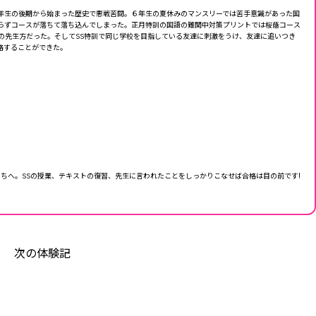
年生の後期から始まった歴史で悪戦苦闘。６年生の夏休みのマンスリーでは苦手意識があった国
らずコースが落ちて落ち込んでしまった。正月特訓の国語の難関中対策プリントでは桜蔭コース
の先生方だった。そしてSS特訓で同じ学校を目指している友達に刺激をうけ、友達に追いつき
格することができた。
ちへ。SSの授業、テキストの復習、先生に言われたことをしっかりこなせば合格は目の前です!
次の体験記