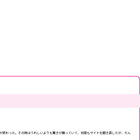
が終わった。その時はうれしいよりも驚きが勝っていて、何度もサイトを開き直したが、だん