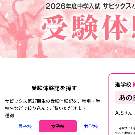
進学校
受験体験記を探す
あの
サピックス第37期生の受験体験記を、種別・学
校名などで絞り込んでご覧いただけます。
A.S
さん
種別
男子校
女子校
共学校
合否サイトを
だんと実感す