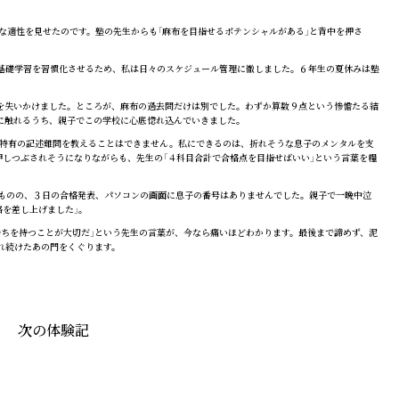
な適性を見せたのです。塾の先生からも「麻布を目指せるポテンシャルがある」と背中を押さ
基礎学習を習慣化させるため、私は日々のスケジュール管理に徹しました。６年生の夏休みは塾
を失いかけました。ところが、麻布の過去問だけは別でした。わずか算数９点という惨憺たる結
に触れるうち、親子でこの学校に心底惚れ込んでいきました。
特有の記述難問を教えることはできません。私にできるのは、折れそうな息子のメンタルを支
押しつぶされそうになりながらも、先生の「４科目合計で合格点を目指せばいい」という言葉を糧
ものの、３日の合格発表、パソコンの画面に息子の番号はありませんでした。親子で一晩中泣
絡を差し上げました」。
ちを持つことが大切だ」という先生の言葉が、今なら痛いほどわかります。最後まで諦めず、泥
れ続けたあの門をくぐります。
次の体験記