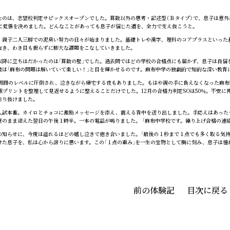
のは、志望校判定サピックスオープンでした。算数以外の思考・記述型（Ｂタイプ）で、息子は意外
に覚悟を決めました。どんなことがあっても息子が信じた道を、全力で支え抜こうと。
親子二人三脚での泥臭い努力の日々が始まりました。基礎トレや漢字、理科のコアプラスといった
抜き、わき目も振らずに膨大な課題をこなしていきました。
降に立ちはだかったのは「算数の壁」でした。過去問ではどの学校の合格点にも届かず、息子は自信
彼は「麻布の問題は解いていて楽しい！」と目を輝かせるのです。麻布中学の独創的で知的な深い教育
周囲のレベルに圧倒され、泣きながら帰宅する夜もありました。もはや親の手に負えなくなった麻布
策プリントを整理して見返せるように整えることだけでした。12月の合格力判定SOは50％。不安に
走り抜けました。
試本番。カイロとチョコに激励メッセージを添え、震える背中を送り出しました。手応えはあった
意のまま迎えた翌日の午後１時半。一本の電話が鳴りました。 「麻布中学校です。繰り上げ合格の連
知らせに、今度は溢れるほどの嬉し泣きで抱き合いました。「最後の１秒まで１点でも多く取る気持
けた息子を、私は心から誇りに思います。この「１点の重み」を一生の宝物として胸に刻み、息子は憧
前の体験記
目次に戻る