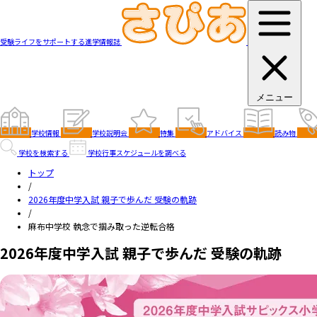
受験ライフをサポートする進学情報誌
メニュー
学校情報
学校説明会
特集
アドバイス
読み物
学校を検索する
学校行事スケジュールを調べる
トップ
/
2026年度中学入試 親子で歩んだ 受験の軌跡
/
麻布中学校 執念で掴み取った逆転合格
2026年度中学入試 親子で歩んだ 受験の軌跡