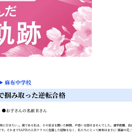
▶
麻布中学校
で掴み取った逆転合格
ん
●
お子さんの名前
Rさん
布に行きたい」。親である私は、その宣言を聞いた瞬間、戸惑いを隠せませんでした。通学距離、自
です。それまでSAPIXの上位クラスに在籍した経験もなく、私たちにとって麻布はまさに「高嶺の花