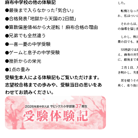
麻布中学校の他の体験記
した。
最後まで入らなかった「気合い」
●
転機となった
れ、私はつい
合格発表「地獄から天国の2日間」
●
それからは、
算数偏差値46から大逆転！ 麻布合格の理由
●
の指導を信じ
兄弟でも全然違う
●
しかし、秋以
果の日でも、
一喜一憂の中学受験
●
SS特訓では
ゲームと息子の中学受験
●
え、麻布の対
に、最後まで
挫折からの栄光
●
２月１日、入
1点の重み
●
き明かし、失
受験生本人による体験記もご覧いただけます。
耳を疑うその
志望校合格までの歩みや、受験当日の思いをあ
臭く、走り抜
わせてお読みください。