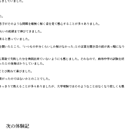
もきしていました。
た。
息子がそのような問題を難無く解く姿を見て感心することが多々ありました。
らいの成績まで伸びてきました。
来ると思っていました。
聞いたところ、「いつもの半分くらいしか解けなかった」との言葉を聞き目の前が真っ暗になり
も算数で失敗した分を挽回出来ていないようにも感じました。それなので、麻布中学の試験を終
ったとの後悔ばかりしていました。
てとび跳ねて喜びました。
繫がったのではないかとのことでした。
きっきりで教えることが多々ありましたが、大学受験ではそのようなことはなくなり寂しくも感
次の体験記