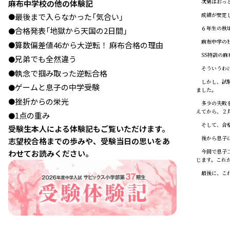
次男はおっと
麻布中学校の他の体験記
成績が安定し
最後まで入らなかった「気合い」
●
６年生の秋頃
合格発表「地獄から天国の2日間」
●
麻布中学の社
算数偏差値46から大逆転！ 麻布合格の理由
●
SS特訓の麻
兄弟でも全然違う
●
そういうわけ
執念で掴み取った逆転合格
●
しかし、試験
ゲームと息子の中学受験
●
ました。
挫折からの栄光
●
多少の失敗を
えてから、２
1点の重み
●
そして、合格
受験生本人による体験記もご覧いただけます。
後から息子に
志望校合格までの歩みや、受験当日の思いをあ
今回で息子二
わせてお読みください。
じます。これ
最後に、これ