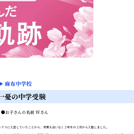
▶
麻布中学校
一憂の中学受験
ん
●
お子さんの名前
Wさん
クスに入室していたことから、次男も迷いなく２年生の２月から入塾しました。