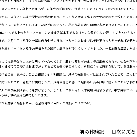
りとした性格から、クラス昇降が激しいのにもかかわらず、本人は気にしていないようで日々やき
ないことから志望校も定まらず、６年生の夏頃まで、授業にくらいついていくだけの日々でした。
から、ようやく麻布中学校に目標が定まり、じっくりと考える息子の性格に問題が合致していまし
会では、考えさせられるような記述問題が多く、私も解答に迷う問題が多々ありました。しかし、
布コースでも上位をキープ出来、このまま入試本番でもよほどの失敗をしない限り大丈夫といえるく
で、２月１日に息子と一緒に麻布中学に行き、送り出した時までは普段通りの力が出せれば合格出
を終えて出てきた息子の表情を見た瞬間に雲行きが怪しくなってきました。一番心配な算数の出来を
しても息子なら大丈夫と思っていたのですが、肝心の算数があまり得点出来ておらず、社会や理科
月３日までの合格発表日までがとてもとても長く感じました。算数にもっと時間を割いていれば良か
発表当日、息子と共に合否確認サイトを確認し、息子の受験番号が記載されていたことで、二人し
聞いたところ、算数では失敗したが、気持ちを切り替えて理科や社会の試験に臨んだことが合格に
人の中学受験は終わりを告げました。しかし、これからは大学受験が始まります。中学受験ではつ
からの子供の成長を期待しています。
から受験に臨む皆さん、志望校合格に向かって頑張ってください。
前の体験記
目次に戻る