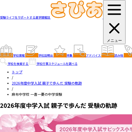
受験ライフをサポートする進学情報誌
メニュー
学校情報
学校説明会
特集
アドバイス
読み物
学校を検索する
学校行事スケジュールを調べる
トップ
/
2026年度中学入試 親子で歩んだ 受験の軌跡
/
麻布中学校 一喜一憂の中学受験
2026年度中学入試 親子で歩んだ 受験の軌跡