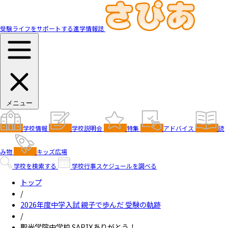
受験ライフをサポートする進学情報誌
メニュー
学校情報
学校説明会
特集
アドバイス
読
み物
キッズ広場
学校を検索する
学校行事スケジュールを調べる
トップ
/
2026年度中学入試 親子で歩んだ 受験の軌跡
/
聖光学院中学校 SAPIXありがとう！