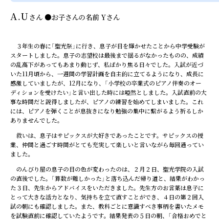
A.U
さん
●
お子さんの名前
Yさん
３年生の春に「聖光祭」に行き、息子が目を輝かせたことから中学受験が
スタートしました。息子の志望校は最後まで揺るがなかったものの、成績
の乱高下があってもあまり動じず、私ばかり焦る日々でした。入試が近づ
いた11月頃から、一週間の学習計画を自主的に立てるようになり、成長に
感激していましたが、12月になり、「小学校の卒業式のピアノ伴奏のオー
ディションを受けたい」と言い出した時には啞然としました。入試直前の大
事な時間だと説得しましたが、ピアノの練習を始めてしまいました。これ
には、ピアノを弾くことが息抜きになり勉強の集中に繋がるよう祈るしか
ありませんでした。
救いは、息子はサピックスが大好きであったことです。サピックスの授
業、仲間と過ごす時間がとても充実して楽しいと言いながら毎回通ってい
ました。
のんびり屋の息子の目の色が変わったのは、２月２日、聖光学院の入試
の直後でした。「算数が難しかった」と落ち込んだ帰り道と、結果がわかっ
た３日、先生からアドバイスをいただきました。先生方のお言葉は息子に
とって大きな活力となり、気持ちを立て直すことができ、４日の第２回入
試の朝にも確認しました。また、教科ごとに意識すべき事柄を書いたメモ
を試験直前に確認していたようです。結果発表の５日の朝、「合格おめでと