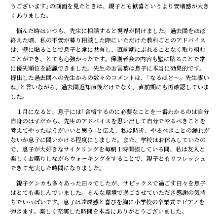
うございます」の画面を見たときは、親子とも歓喜というより安堵感が大き
くありました。
悩んだ時はいつも、先生に相談すると視界が開けました。過去問をほぼ
終えた頃、私の不安が募り相談した際にいただけた教科ごとのアドバイス
は、壁に貼ることで息子と常に共有し、直前期にぶれることなく取り組む
ことができ、とても心強かったです。保護者会の内容も壁に貼ることで常
に優先順位を認識できました。先生のお言葉は息子に本当に効果的です。
提出した過去問への先生からの数々のコメントは、「なるほど～。先生凄い
ね」と言いながら、過去問返却直後だけでなく、直前期にも再確認していま
した。
１月になると、息子には「合格するのに必要なことを一番わかるのは自分
自身のはずだから、先生のアドバイスを思い出して自分でやるべきことを
考えてやったほうがいいと思う」と伝え、私は時折、やるべきことの漏れが
ないか息子に問いかける程度にしました。また、学校はお休みしていたの
で、息子が大好きなサイクリングを毎朝１時間強している間、私は友人と
楽しくお喋りしながらウォーキングをすることで、親子ともリフレッシュ
できて充実した時間になりました。
親子ゲンカも多々あった日々でしたが、サピックスで過ごす日々を息子
はとても楽しんでいました。そんな環境で過ごさせていただき感謝の気持
ちでいっぱいです。息子は達成感と喜びを胸に小学校の卒業式でピアノを
弾きます。楽しく充実した時間を本当にありがとうございました。