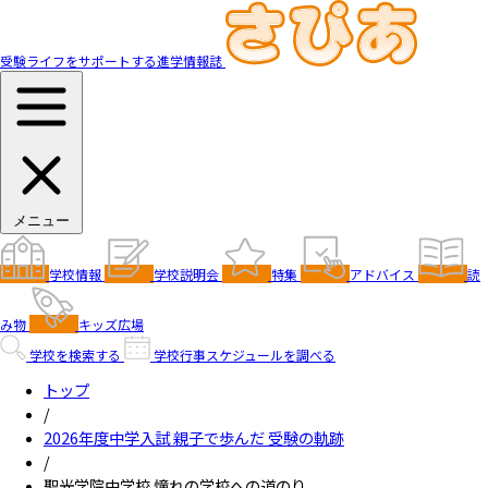
受験ライフをサポートする進学情報誌
メニュー
学校情報
学校説明会
特集
アドバイス
読
み物
キッズ広場
学校を検索する
学校行事スケジュールを調べる
トップ
/
2026年度中学入試 親子で歩んだ 受験の軌跡
/
聖光学院中学校 憧れの学校への道のり