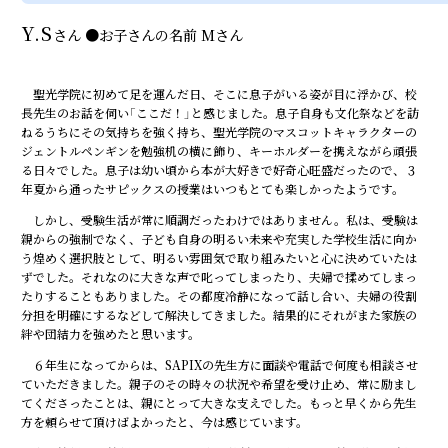
Y.S
さん
●
お子さんの名前
Mさん
聖光学院に初めて足を運んだ日、そこに息子がいる姿が目に浮かび、校
長先生のお話を伺い「ここだ！」と感じました。息子自身も文化祭などを訪
ねるうちにその気持ちを強く持ち、聖光学院のマスコットキャラクターの
ジェントルペンギンを勉強机の横に飾り、キーホルダーを携えながら頑張
る日々でした。息子は幼い頃から本が大好きで好奇心旺盛だったので、３
年夏から通ったサピックスの授業はいつもとても楽しかったようです。
しかし、受験生活が常に順調だったわけではありません。私は、受験は
親からの強制でなく、子ども自身の明るい未来や充実した学校生活に向か
う煌めく選択肢として、明るい雰囲気で取り組みたいと心に決めていたは
ずでした。それなのに大きな声で叱ってしまったり、夫婦で揉めてしまっ
たりすることもありました。その都度冷静になって話し合い、夫婦の役割
分担を明確にするなどして解決してきました。結果的にそれがまた家族の
絆や団結力を強めたと思います。
６年生になってからは、SAPIXの先生方に面談や電話で何度も相談させ
ていただきました。親子のその時々の状況や希望を受け止め、常に励まし
てくださったことは、親にとって大きな支えでした。もっと早くから先生
方を頼らせて頂けばよかったと、今は感じています。