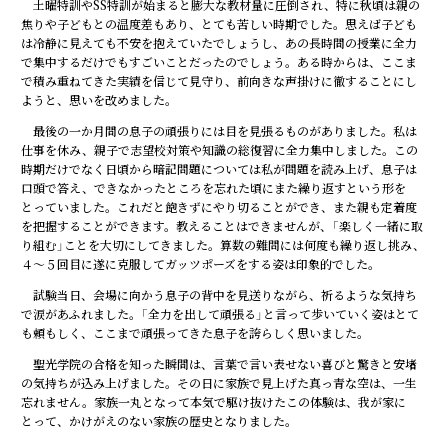
土曜特訓やSS特訓が始まると膨大な教材量に圧倒され、特に秋頃は親の
焦りや子どもとの温度差もあり、とても苦しい時期でした。思えば子ども
は冷静に見えても不安を抱えていたでしょうし、あの長時間の授業に全力
で集中するだけでもすごいことだったのでしょう。ある時からは、ここま
で積み重ねてきた実績を信じて見守り、前向きな声掛けに徹することにし
ようと、思いを改めました。
最後の一か月間の息子の頑張りには目を見張るものがありました。私は
仕事を休み、親子で志望校対策や知識の総復習に全力集中しました。この
時期だけでなく日頃から暗記問題については私が問題を読み上げ、息子は
口頭で答え、できなかったところを忘れた頃にまた繰り返すという形を
とっていました。これだと飽きずにやり切ることができ、また親も定着度
を把握することができます。教えることはできませんが、「楽しく一緒に取
り組む」ことを大切にしてきました。算数の難問には何度も繰り返し挑み、
４～５回目に遂に克服してガッツポーズをする姿は印象的でした。
試験当日、会場に向かう息子の背中を見送りながら、祈るような気持ち
で涙があふれました。「全力を出して頑張る」と言って歩いていく姿はとて
も頼もしく、ここまで頑張ってきた息子を誇らしく思いました。
聖光学院の合格を知った瞬間は、言葉で言い表せない喜びと驚きと安堵
の気持ちが込み上げました。その日に家族で見上げた真っ青な空は、一生
忘れません。家族一丸となって本気で駆け抜けたこの体験は、我が家に
とって、かけがえのない家族の歴史となりました。