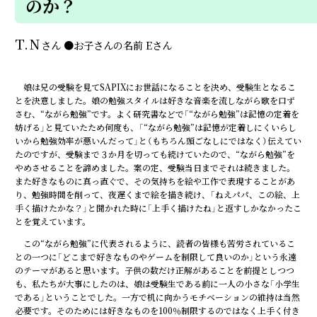
のか？
T.N
さん
●
お子さんの名前
Eさん
娘は兄の受験を見てSAPIXにお世話になることを決め、受験生となるこ
とを決意しました。娘の勉強スタイルは好きな音楽を流しながら歌を口ず
さむ、“ながら勉強”です。よく研究書などで「“ながら勉強”は記憶の定着を
妨げる」と見ていたため何度も、「“ながら勉強”は記憶が定着しにくいらし
いから勉強効率が悪いんだって」と（もちろん頭ごなしにではなく）伝えてい
たのですが、受験まで３か月を切っても続けていたので、“ながら勉強”を
やめさせることを諦めました。案の定、受験当日までそれは続きました。
また好きなものに真っ直ぐで、その気持ちを絵や工作で表現することがあ
り、勉強時間を削って、夜遅くまで絵を描き続け、「ねえパパ、この絵、上
手く描けたかな？」と聞かれた時に「上手く描けたね」と返すしかなかったこ
とを覚えています。
この“ながら勉強”に代表されるように、読者の皆様も苦労されているこ
との一つに「どこまで好きなものやゲームを制限して良いのか」という永遠
のテーマがあると思います。子供の数だけ正解があることを前提としつつ
も、私たちが大事にしたのは、娘は受験生である前に一人の小さな「小学生
である」ということでした。一方で机に向かうモチベーションの維持は当然
必要です。そのためには好きなものを100％制限するのではなく上手く付き