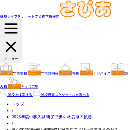
受験ライフをサポートする進学情報誌
メニュー
学校情報
学校説明会
特集
アドバイス
読
み物
キッズ広場
学校を検索する
学校行事スケジュールを調べる
トップ
/
2026年度中学入試 親子で歩んだ 受験の軌跡
/
青山学院中等部 受験勉強と好きなことは両立できるのか？