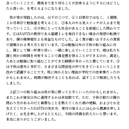
合っていくことで、最後まで走り切ることが出来るようにするにはどうし
たら良いか、を考えるようになりました。
我が家が実践したのは、以下の三つで、①１日単位ではなく、１週間、
１か月単位で勉強量を考えること、②本人のやる気スイッチが入るまで見
守っていくこと、③子供にとっても社会があることを前提にした関わりで
す。①はSAPIXの教材である基礎トレを毎日できない場合の発想の転換で
あり、親の精神衛生上も有益なものでした。よく食が細いお子さんの食育
で提唱される考え方と似ています。②は勉強以外の子供の取り組みに対
し、親として精一杯寄り添い、一緒に楽しんでいくことです。娘は私たち
親と何かの時間を共有することで満足感を得ることができるのか、満足し
たあとは勉強に取り組むことができた瞬間が多かったと感じています。③
は子供は意外と多忙で、さまざまな関係性の中で生きているということを
改めて認識することです。机に向かえない理由が学校での出来事だったの
かもしれません。時間が解決することもあれば、話すことで解消したりも
しました。
上記三つの取り組みは我が家に限って上手くいったのかもしれません。
またこれが彼女以外に通用するかは未知数です。ただ、子供の数だけ親の
関わり方があるのだと重要なことを教えてくれた娘の受験、およびそれを
支えてくださったSAPIXの先生方、受付の皆さんには心から感謝を申し上
げたく、お礼を申し上げるとともに、今回の投稿を終えたいと思います。
本当にありがとうございました。