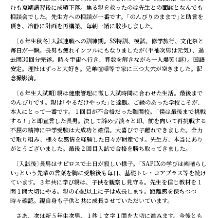
むも夏期講習後に成績下落。焦る親を救ったのは先生との面談となんでも
相談会でした。先生方への相談が一番です。「のんびりのままで」と助言を
頂き、冷静に計画を再構築。毎朝一緒に散歩しました。
〔６年生秋冬〕入試連戦への訓練期。SS特訓、模試、修学旅行、文化祭と
毎日が一瞬。長男も疲れインフルにもなりましたが（半袖次男は元気）、過
去問30回分完遂。時々宇宙へ行き、算数を解きながら一人爆笑（謎）。国語
安定。理社はずっと大好き。兄弟喧嘩等で家に三つ大穴が空きました。記
念撮影済。
〔６年生入試期〕親は健康管理に徹し入試時間に合わせた生活。最後まで
のんびりです。親は「やるだけやった」と達観。ご縁のあった学校こそが、
本人にとって一番です。１回目が不合格だった難関校。「僕は最後まで挑戦
する！」と即宣言した長男。決して諦めず淡々と即、前を向いて再挑戦する
不屈の精神に中学受験は大成功と確信。大喜びで子離れできました。全力
で取り組み、様々な感情を経験した日々が財産です。先生方、本当にあり
がとうございました。最後２回目入試で合格を勝ち取ってきました。
〔入試後〕長男はサピロスで土日が寂しい様子。「SAPIXの学びは素晴らし
い」という先輩の言葉を胸に受験後も毎日、基礎トレ・コアプラス等を続け
ています。３年共に学び親は、子供を観察し見守る。先生を信じ教材を１
問１問大切にやる。親の心配以上に子は成長します。距離感を保ちつつ
時々確認。親自身も子供と共に成長させていただいています。
さあ、次は新５年生次男、１秒１文字１問を大切に進みます。今後とも