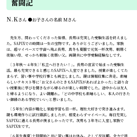
奮闘記
N.K
さん
●
お子さんの名前
Mさん
先生方、関わってくださった皆様、長男は充実した受験生活を終えまし
た。SAPIXでの時間は一生の宝物です。ありがとうございました。家族
は、超マイペースで宇宙へ飛ぶ長男、真冬も夏服で元気一杯次男、朝弱く
夜強い母、せっかち朝強く夜弱い父。両親共に中学受験経験なしです。
〔３年秋～４年生〕「私立へ行きたい！」。長男の宣言で始まった受験生
活。最も充実できると感じたSAPIXへ入室できました。授業が楽しくてた
まらず、習い事や学校行事とも両立しました。親は情報収集に奔走。素晴
らしいテキスト等に「お父さんのときもSAPIXがあればよかった」と語り合
い授業後に学びを聞きながら帰るのが楽しい時間でした。途中からは友人
と帰るようになり、よい親離れ。「どの中学校も素晴らしい、本人の行きた
い御縁のある学校でいい」と思いました。
〔５年生〕内容が難化し家庭学習も目一杯。理社大好きで突き進みます。
親も環境作りに試行錯誤しましたが、相変わらずマイペース。毎日充実し
SAPIXに通える長男が羨ましかったです。次男も３年冬に入室し家族で
SAPIX生です。
〔６年生春夏〕土特開始と共に習い事はお休み。そして反抗期。全力で挑