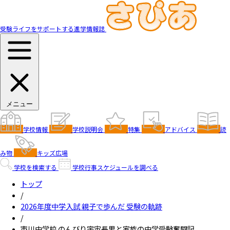
受験ライフをサポートする進学情報誌
メニュー
学校情報
学校説明会
特集
アドバイス
読
み物
キッズ広場
学校を検索する
学校行事スケジュールを調べる
トップ
/
2026年度中学入試 親子で歩んだ 受験の軌跡
/
市川中学校 のんびり宇宙長男と家族の中学受験奮闘記