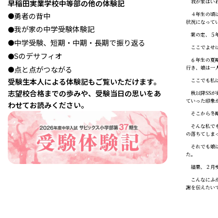
我が家はいわ
早稲田実業学校中等部の他の体験記
４年生の頃は
勇者の背中
●
状況になって
我が家の中学受験体験記
●
案の定、５年
中学受験、短期・中期・長期で振り返る
●
ここでよせば
Sのデサフィオ
●
６年生の夏期
行き、娘は一
点と点がつながる
●
ここでも私は
受験生本人による体験記もご覧いただけます。
志望校合格までの歩みや、受験当日の思いをあ
秋以降SSが
ていった印象
わせてお読みください。
そこから冬期
そんな私でも
の落ちてしま
それでも娘は
た。
結果、２月受
こんなにふが
謝を伝えたい