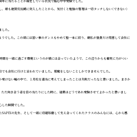
験年に当たることが確定している状況で臨む中学受験でした。
、娘も絶賛反抗期に突入したことから、気付くと勉強の管理は一切タッチしない（できない）
。
ました。
ようでした。この頃には習い事のダンスもやめて塾一本に絞り、朝私が昼食だけ用意して会社に
時間を一緒に過ごす環境というのが娘には合っていたようで、この辺りからも着実に力がつい
日でも会社に行けと言われていました。邪魔をしないことしかできませんでした。
か受けない軸の中で、１月校を適当に考えてしまったことは失敗だったなと思いました。まさか
、ただ向き合う姿を目の当たりにした時に、結果はどうであれ受験させてよかったと思いまし
心した瞬間でした。
SAPIXの先生、そして一緒に切磋琢磨して支え合ってくれたクラスのみんなには、心から感