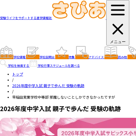
受験ライフをサポートする進学情報誌
メニュー
学校情報
学校説明会
特集
アドバイス
読み物
学校を検索する
学校行事スケジュールを調べる
トップ
/
2026年度中学入試 親子で歩んだ 受験の軌跡
/
早稲田実業学校中等部 邪魔しないことしかできなかったですが
2026年度中学入試 親子で歩んだ 受験の軌跡