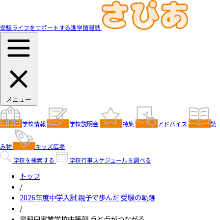
受験ライフをサポートする進学情報誌
メニュー
学校情報
学校説明会
特集
アドバイス
読
み物
キッズ広場
学校を検索する
学校行事スケジュールを調べる
トップ
/
2026年度中学入試 親子で歩んだ 受験の軌跡
/
早稲田実業学校中等部 点と点がつながる