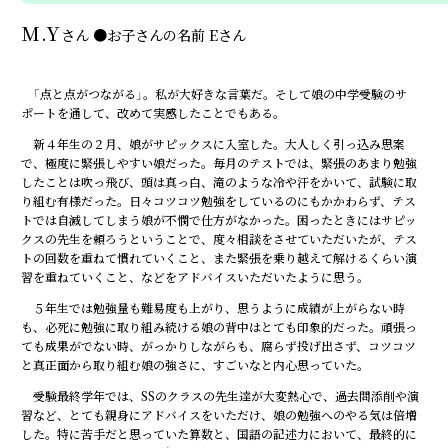
M.Y
さん
●
お子さんの名前
Eさん
「点と点がつながる」。私が大好きな言葉だ。そして娘の中学受験のサ
ポートを通して、改めて実感したことでもある。
新４年生の２月、娘がサピックスに入室した。大人しく引っ込み思案
で、極度に緊張しやすい娘だった。毎月のテストでは、緊張のあまり勉強
したことは吹っ飛び、頭は真っ白、滝のような冷や汗をかいて、試験に取
り組む有様だった。日々コツコツ勉強をしているのにもかかわらず、テス
トでは自滅してしまう娘が不憫で仕方がなかった。困ったときにはサピッ
クスの先生を頼ろうということで、度々相談をさせていただいたが、テス
トの回数を重ねて慣れていくこと、また緊張を乗り越えて解けるくらい演
習を重ねていくこと、などをアドバイスいただいたように思う。
５年生では勉強量も難易度も上がり、思うように成績が上がらない時
も、必死に勉強に取り組み続ける娘の背中はとても印象的だった。頑張っ
ても成果がでない時、がっかりしながらも、腐らず投げ出さず、コツコツ
と真正面から取り組む娘の強さに、すごいなと内心思っていた。
受験最終学年では、SSのクラスの先生達が大変熱心で、過去問添削や演
習など、とても親身にアドバイスをいただけ、娘の勉強へのやる気は倍増
した。特に苦手だと思っていた算数と、国語の記述力において、最終的に