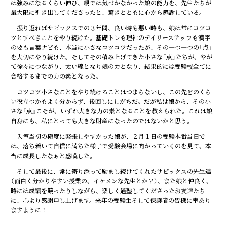
は強みになるくらい伸び、親では気づかなかった娘の能力を、先生たちが
最大限に引き出してくださったと、驚きとともに心から感謝している。
振り返ればサピックスでの３年間、良い時も悪い時も、娘は常にコツコ
ツとすべきことをやり続けた。基礎トレも理社のデイリーステップも漢字
の要も言葉ナビも、本当に小さなコツコツだったが、その一つ一つの「点」
を大切にやり続けた。そしてその積み上げてきた小さな「点」たちが、やが
て徐々につながり、太い線となり娘の力となり、結果的には受験校全てに
合格するまでの力の素となった。
コツコツ小さなことをやり続けることはつまらないし、この先どのくら
い役立つかもよく分からず、後回しにしがちだ。だが私は娘から、その小
さな『点』こそが、いずれ大きな力の素となることを教えられた。これは娘
自身にも、私にとっても大きな財産になったのではないかと思う。
入室当初の極度に緊張しやすかった娘が、２月１日の受験本番当日で
は、落ち着いて自信に満ちた様子で受験会場に向かっていくのを見て、本
当に成長したなぁと感嘆した。
そして最後に、常に寄り添って励まし続けてくれたサピックスの先生達
（面白く分かりやすい授業の、イケメンな先生とか？）、また娘と仲良く、
時には成績を競ったりしながら、楽しく通塾してくださったお友達たち
に、心より感謝申し上げます。来年の受験生そして保護者の皆様に幸あり
ますように！