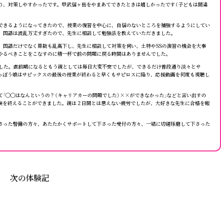
り、対策しやすかったです。甲武信ヶ岳をやまあてできたときは嬉しかったです（子どもは間違
できるようになってきたので、授業の復習を中心に、自信のないところを補強するようにしてい
。国語は波乱万丈すぎたので、先生に相談して勉強法を教えていただきました。
、国語だけでなく算数も乱高下し、先生に相談して対策を伺い、土特やSSの演習の機会を大事
やるべきことをこなすのに精一杯で前の問題に戻る時間はありませんでした。
した。直前期になるともう親としては毎日大変不安でしたが、できるだけ普段通り淡々とサ
っぽう娘はサピックスの最後の授業が終わると早くもサピロスに陥り、応援動画を何度も視聴し
「◯◯はなんというの？（キャリアカーの問題でした）××ができなかった」などと言い出すの
験を終えることができました。親は２日間とは思えない疲労でしたが、大好きな先生に合格を報
さった警備の方々、あたたかくサポートして下さった受付の方々、一緒に切磋琢磨して下さった
次の体験記