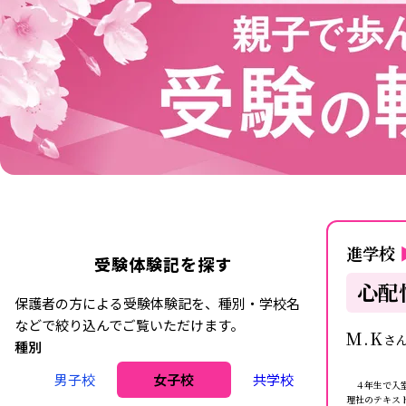
進学校
受験体験記を探す
心配
保護者の方による受験体験記を、種別・学校名
などで絞り込んでご覧いただけます。
M.K
さ
種別
男子校
女子校
共学校
４年生で入室
理社のテキス