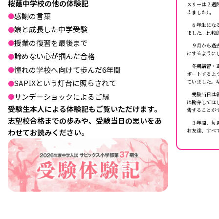
桜蔭中学校の他の体験記
スリーは２週
えました）。
感謝の言葉
●
６年生になる
娘と成長した中学受験
●
ました。比較
授業の復習を最後まで
●
９月から過去
にするように
諦めない心が掴んだ合格
●
冬期講習・正
憧れの学校へ向けて歩んだ6年間
●
ポートするよ
ていました。
SAPIXという灯台に照らされて
●
受験当日は親
サンデーショックによるご縁
●
は勘弁してほ
受験生本人による体験記もご覧いただけます。
告することが
志望校合格までの歩みや、受験当日の思いをあ
３年間、毎週
お友達、すべ
わせてお読みください。