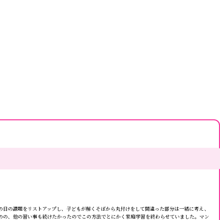
の日の課題をリストアップし、子どもが解くそばから丸付けをして間違った部分は一緒に考え、
のの、他の習い事も続けたかったのでこの方法でとにかく家庭学習を終わらせていました。マン