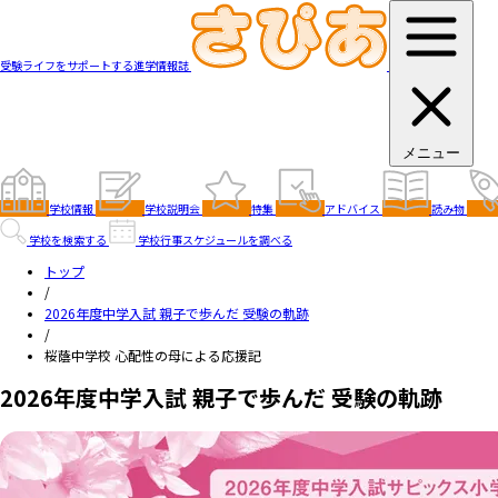
受験ライフをサポートする進学情報誌
メニュー
学校情報
学校説明会
特集
アドバイス
読み物
学校を検索する
学校行事スケジュールを調べる
トップ
/
2026年度中学入試 親子で歩んだ 受験の軌跡
/
桜蔭中学校 心配性の母による応援記
2026年度中学入試 親子で歩んだ 受験の軌跡