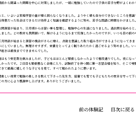
間前から間違った問題を中心に対策しましたが、一緒に勉強していたので子供の苦手分野がよくわか
と、いよいよ家庭学習の量が増え回らなくなりました。ようやく娘も自分のできないところを意識
的得意だった社会はできるだけ効率よく知識を確認するように努め、苦手な国語に時間をかけました
問演習が始まり、11月頃からは習い事も整理し、勉強中心の生活になりました。過去問を始めると
しました。どの教材も良問揃いで、解けるようになるまで反復したかったのですが、いつも目の前の
月特訓が始まると演習の機会がさらに増え、点数を意識した取り組み方ができるようになってきま
うにしていました。無理させすぎず、栄養をとってよく眠りあたたかく過ごせるよう努めました。い
早起きは最後までできませんでした。
はもう安定剤を飲みましたが、子どもはほとんど緊張しなかったようで普段通りでした。夜になって
しかったです。２日目も緊張感なく会場に入り、試験終了を待つ間に第一志望合格を知り、そこで受
できて最高に嬉しそうな子どもを見て、すべて報われたように思います。
楽しい授業で勉強の楽しさを教えて下さった先生方、猛暑でも雪でも子どもたちの安全を守って下
ての方に心より感謝申し上げます。ありがとうございました。
前の体験記
目次に戻る