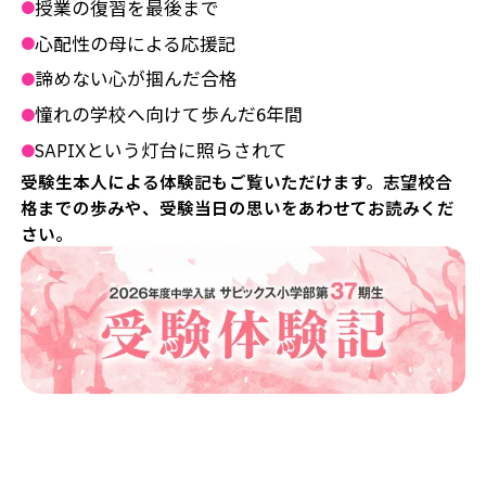
授業の復習を最後まで
●
心配性の母による応援記
●
諦めない心が掴んだ合格
●
憧れの学校へ向けて歩んだ6年間
●
SAPIXという灯台に照らされて
●
受験生本人による体験記もご覧いただけます。志望校合
格までの歩みや、受験当日の思いをあわせてお読みくだ
さい。