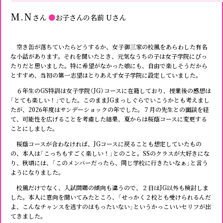
M.N
さん
●
お子さんの名前
Uさん
空き缶が落ちていたらどうするか、女子御三家の校風をあらわした有名
な小話があります。それを聞いたとき、元気なうちの子は女子学院にぴっ
たりだと思いました。特に希望がなかった娘にも、自由で楽しそうだから
とすすめ、当初の第一志望はとりあえず女子学院に設定していました。
６年生のGS特訓は女子学院（JG）コースに在籍しており、授業後の感想は
「とても楽しい！」でした。このままJGまっしぐらでいこうかとも考えまし
たが、2026年度はサンデーショックの年でした。７月の先生との面談を経
て、可能性を広げることを考慮した結果、夏からは桜蔭コースに変更する
ことにしました。
桜蔭コースが合わなければ、JGコースに戻ることも想定していたもの
の、本人は「こっちもすごく楽しい！」とのこと。SSのクラスが大好きにな
り、秋頃には、「このメンバーだったら、同じ学校に行きたいなぁ」と言う
ようになりました。
校風だけでなく、入試問題の傾向も違うので、２日はJG以外も検討しま
した。本人に意向を聞いてみたところ、「せっかく２校とも受けられるんだ
よ、こんなチャンスを逃すのはもったいない」というかっこいいセリフが出
てきました。