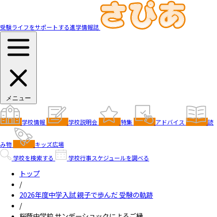
受験ライフをサポートする進学情報誌
メニュー
学校情報
学校説明会
特集
アドバイス
読
み物
キッズ広場
学校を検索する
学校行事スケジュールを調べる
トップ
/
2026年度中学入試 親子で歩んだ 受験の軌跡
/
桜蔭中学校 サンデーショックによるご縁