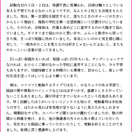
試験当日の１日・２日は、体調不良に見舞われ、日頃は飄々としている
本人も不安でたまらなかったようですが、なんとか２校とも合格をもらえ
ました。実は、第一志望校を固定すると、落ちたときのダメージが大きい
からという理由で、複数の学校を第一志望候補という位置付けにしていま
した。そのため、合格後は、渋幕も含めどこに進学するのか大騒ぎで悩ん
でいました。ギリギリまで悩むのかと思いきや、ふらっと散歩から戻って
きた後、きっぱり桜蔭に決めていました。本当にいいのかと気を揉む親に
対して、「一度決めたことを変えるのは好きじゃないんだよね」と、またも
やかっこいい言葉が返ってきました。
JGっぽい桜蔭生もいれば、桜蔭っぽいJG生もいる。サンデーショックで
なければ、おそらくご縁がなかった学校に進学することになり、少々不安
もありますが、切磋琢磨できる仲間のいる環境で、自分らしく、楽しい学
校生活を送ってほしいと心より願っています。
娘は、コツコツと勉強するタイプではなく、かなりムラのある学習で、
国語の要や算数のベイシックなどはほぼ手つかず。基礎トレさえやってい
ないこともありました。親が伴走できていなかったという反省点もありま
す。早く出願したほうがいいというジンクスも知らず、受験番号は全校後
ろの方で、はたから見れば本気度が足りないように見えたかもしれませ
ん。模範的なサピ生、スーパーサピ親とはかけ離れていましたが、塾の仲
間から刺激を受け、また、他の保護者の方々から色々教えていただいた
り、先生方にも相談に乗っていただいたりして、受験を終えることができ
ました。皆様に深く感謝申し上げます。