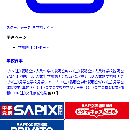
スクールデータ
↗
学校サイト
関連ページ
学校説明会レポート
学校行事
8/15（土）
説明会
少人数制学校説明会
8/22（土）
説明会
少人数制学校説明会
8/27（木）
説明会
少人数制学校説明会
8/28（金）
説明会
少人数制学校説明会
9/5（土）
見学会
学校見学ツアー
9/12（土）
説明会
学校説明会
9/12（土）
見学会
体験授業（算数）
9/19（土）
見学会
学校見学ツアー
9/19（土）
見学会
体験授業（情
報）
9/26（土）
文化祭
城北祭
他11件