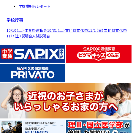
学校説明会レポート
学校行事
10/10（土）
体育祭
運動会
10/31（土）
文化祭
文化祭
11/1（日）
文化祭
文化祭
11/7（土）
説明会
入試説明会