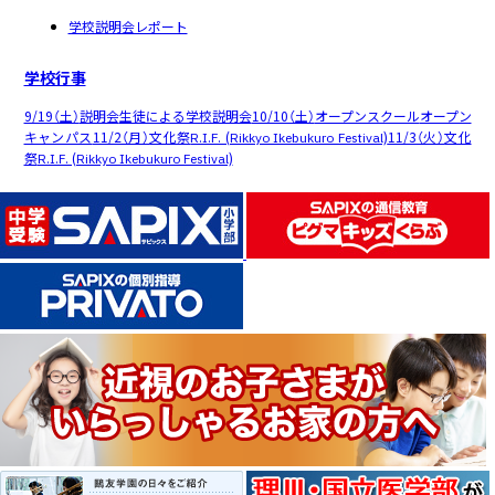
学校説明会レポート
学校行事
9/19（土）
説明会
生徒による学校説明会
10/10（土）
オープンスクール
オープン
キャンパス
11/2（月）
文化祭
R.I.F. (Rikkyo Ikebukuro Festival)
11/3（火）
文化
祭
R.I.F. (Rikkyo Ikebukuro Festival)