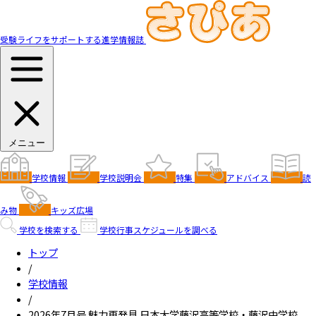
受験ライフをサポートする進学情報誌
メニュー
学校情報
学校説明会
特集
アドバイス
読
み物
キッズ広場
学校を検索する
学校行事スケジュールを調べる
トップ
/
学校情報
/
2026年7月号 魅力再発見 日本大学藤沢高等学校・藤沢中学校