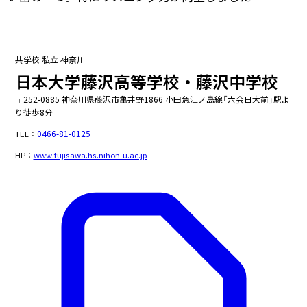
共学校
私立
神奈川
日本大学藤沢高等学校・藤沢中学校
〒252-0885 神奈川県藤沢市亀井野1866 小田急江ノ島線「六会日大前」駅よ
り徒歩8分
TEL：
0466-81-0125
HP：
www.fujisawa.hs.nihon-u.ac.jp