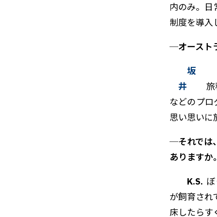
内のみ。日
制度を導入
─オースト
坂
井
旅
などのプロ
思い思いに
─それでは、
ありますか
K.S.
ぼ
が飼育され
床したらす