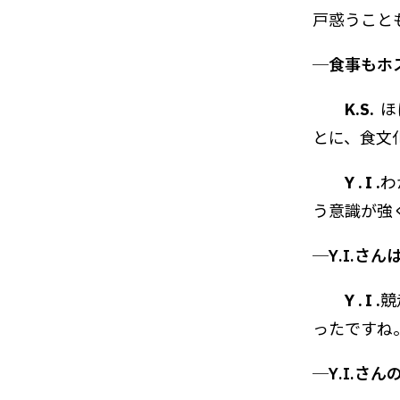
戸惑うこと
─食事もホ
K.S.
ほ
とに、食文
Y.I.
わ
う意識が強
─Y.I.
Y.I.
競
ったですね
─Y.I.さ