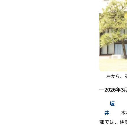
左から、英
─2026
坂
井
本
部では、伊