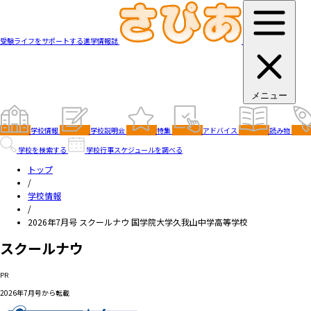
受験ライフをサポートする進学情報誌
メニュー
学校情報
学校説明会
特集
アドバイス
読み物
学校を検索する
学校行事スケジュールを調べる
トップ
/
学校情報
/
2026年7月号 スクールナウ 国学院大学久我山中学高等学校
スクールナウ
PR
2026年7月号から転載