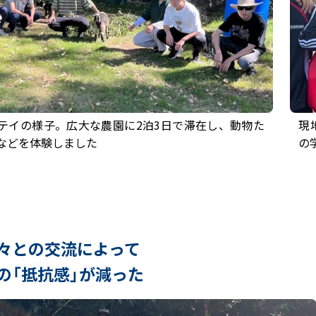
テイの様子。広大な農園に2泊3日で滞在し、動物た
現
などを体験しました
の
々との交流によって
の「抵抗感」が減った