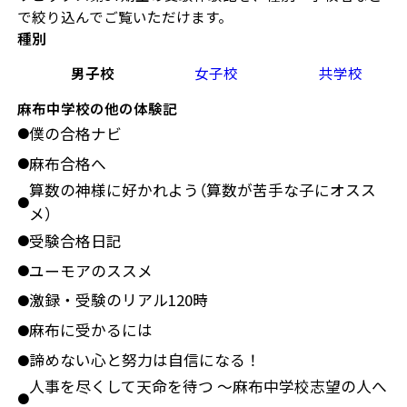
で絞り込んでご覧いただけます。
種別
男子校
女子校
共学校
麻布中学校の他の体験記
僕の合格ナビ
●
麻布合格へ
●
算数の神様に好かれよう（算数が苦手な子にオスス
●
メ）
受験合格日記
●
ユーモアのススメ
●
激録・受験のリアル120時
●
麻布に受かるには
●
諦めない心と努力は自信になる！
●
人事を尽くして天命を待つ ～麻布中学校志望の人へ
●