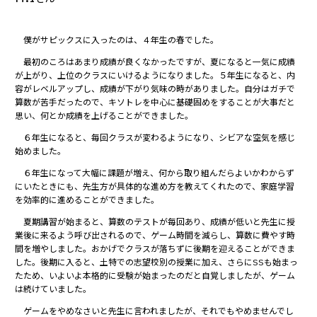
僕がサピックスに入ったのは、４年生の春でした。
最初のころはあまり成績が良くなかったですが、夏になると一気に成績
が上がり、上位のクラスにいけるようになりました。５年生になると、内
容がレベルアップし、成績が下がり気味の時がありました。自分はガチで
算数が苦手だったので、キソトレを中心に基礎固めをすることが大事だと
思い、何とか成績を上げることができました。
６年生になると、毎回クラスが変わるようになり、シビアな空気を感じ
始めました。
６年生になって大幅に課題が増え、何から取り組んだらよいかわからず
にいたときにも、先生方が具体的な進め方を教えてくれたので、家庭学習
を効率的に進めることができました。
夏期講習が始まると、算数のテストが毎回あり、成績が低いと先生に授
業後に来るよう呼び出されるので、ゲーム時間を減らし、算数に費やす時
間を増やしました。おかげでクラスが落ちずに後期を迎えることができま
した。後期に入ると、土特での志望校別の授業に加え、さらにSSも始まっ
たため、いよいよ本格的に受験が始まったのだと自覚しましたが、ゲーム
は続けていました。
ゲームをやめなさいと先生に言われましたが、それでもやめませんでし