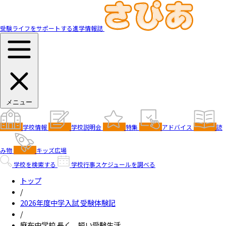
受験ライフをサポートする進学情報誌
メニュー
学校情報
学校説明会
特集
アドバイス
読
み物
キッズ広場
学校を検索する
学校行事スケジュールを調べる
トップ
/
2026年度中学入試 受験体験記
/
麻布中学校 長く、短い受験生活