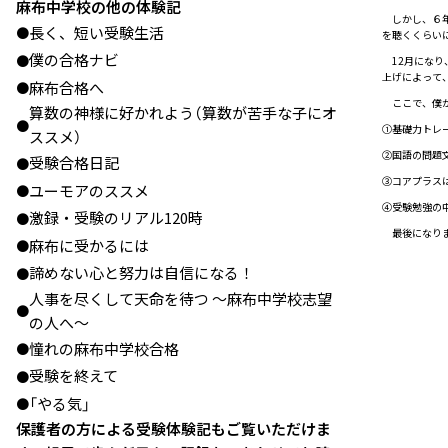
麻布中学校の他の体験記
しかし、６年
長く、短い受験生活
●
を聴くくらい
僕の合格ナビ
●
12月になり
上げによって
麻布合格へ
●
ここで、僕が
算数の神様に好かれよう（算数が苦手な子にオ
●
①基礎力トレ
ススメ）
②国語の問題
受験合格日記
●
③コアプラス
ユーモアのススメ
●
④受験勉強の
激録・受験のリアル120時
●
最後になりま
麻布に受かるには
●
諦めない心と努力は自信になる！
●
人事を尽くして天命を待つ ～麻布中学校志望
●
の人へ～
憧れの麻布中学校合格
●
受験を終えて
●
「やる気」
●
保護者の方による受験体験記もご覧いただけま