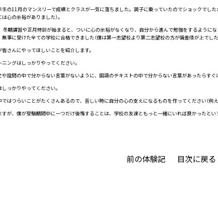
生の11月のマンスリーで成績とクラスが一気に落ちました。調子に乗っていたのでショックでした
には心の余裕がありました）。
、冬期講習や正月特訓が始まると、ついに心の余裕がなくなり、自分から進んで勉強をするようにな
、無事に受けた全ての学校に合格できました（僕は第一志望校より第二志望校の方が偏差値が上でした
皆さんにやってほしいことを紹介します。
ーニングはしっかりやってください。
文や設問の中で分からない言葉がないように、国語のテキストの中で分からない言葉があったらすぐ
はしっかりやってください。
中ではつらいことがたくさんあるので、苦しい時に自分の心の支えになるものを作ってください（例え
すが、僕が受験期間中に一つだけ後悔することは、学校の友達ともっと一緒にいれば良かったとい
前の体験記
目次に戻る