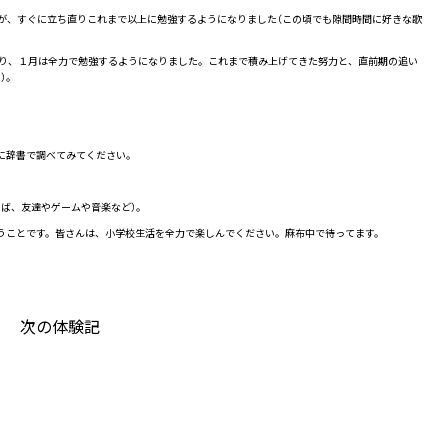
が、すぐに立ち直りこれまで以上に勉強するようになりました（この頃でも隙間時間に好きな歌
り、１月は全力で勉強するようになりました。これまで積み上げてきた努力と、直前期の追い
）。
に辞書で調べてみてください。
ば、友達やゲームや音楽など）。
うことです。皆さんは、小学校生活を全力で楽しんでください。麻布中で待ってます。
次の体験記