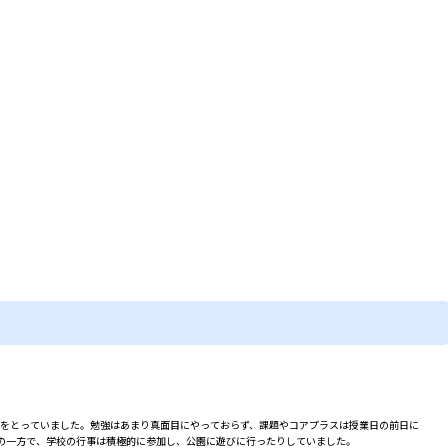
半をとっていました。勉強はあまり真面目にやっておらず、課題やコアプラスは授業日の前日に
の一方で、学校の行事は積極的に参加し、公園に遊びに行ったりしていました。