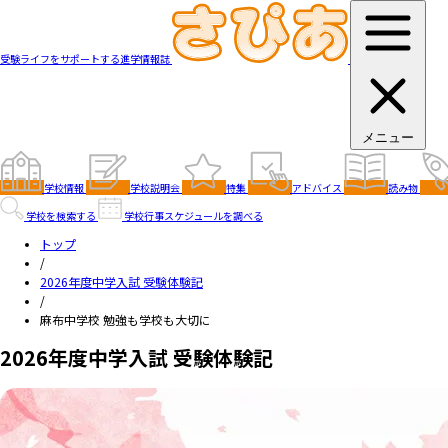
受験ライフをサポートする進学情報誌
メニュー
学校情報
学校説明会
特集
アドバイス
読み物
学校を検索する
学校行事スケジュールを調べる
トップ
/
2026年度中学入試 受験体験記
/
麻布中学校 勉強も学校も大切に
2026年度中学入試 受験体験記