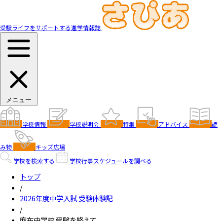
受験ライフをサポートする進学情報誌
メニュー
学校情報
学校説明会
特集
アドバイス
読
み物
キッズ広場
学校を検索する
学校行事スケジュールを調べる
トップ
/
2026年度中学入試 受験体験記
/
麻布中学校 受験を終えて