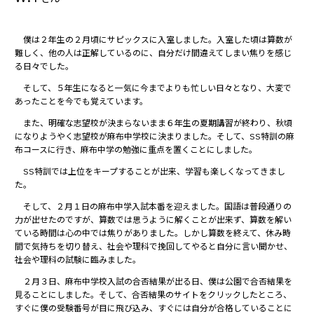
僕は２年生の２月頃にサピックスに入室しました。入室した頃は算数が
難しく、他の人は正解しているのに、自分だけ間違えてしまい焦りを感じ
る日々でした。
そして、５年生になると一気に今までよりも忙しい日々となり、大変で
あったことを今でも覚えています。
また、明確な志望校が決まらないまま６年生の夏期講習が終わり、秋頃
になりようやく志望校が麻布中学校に決まりました。そして、SS特訓の麻
布コースに行き、麻布中学の勉強に重点を置くことにしました。
SS特訓では上位をキープすることが出来、学習も楽しくなってきまし
た。
そして、２月１日の麻布中学入試本番を迎えました。国語は普段通りの
力が出せたのですが、算数では思うように解くことが出来ず、算数を解い
ている時間は心の中では焦りがありました。しかし算数を終えて、休み時
間で気持ちを切り替え、社会や理科で挽回してやると自分に言い聞かせ、
社会や理科の試験に臨みました。
２月３日、麻布中学校入試の合否結果が出る日、僕は公園で合否結果を
見ることにしました。そして、合否結果のサイトをクリックしたところ、
すぐに僕の受験番号が目に飛び込み、すぐには自分が合格していることに