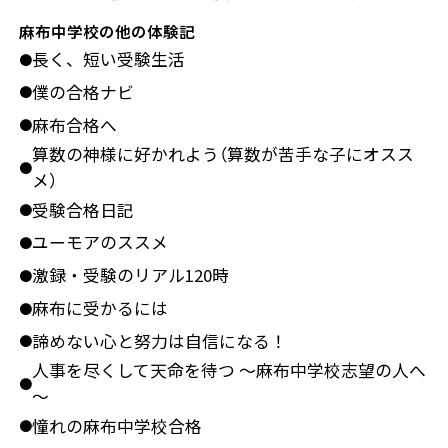
麻布中学校の他の体験記
長く、短い受験生活
●
僕の合格ナビ
●
麻布合格へ
●
算数の神様に好かれよう（算数が苦手な子にオスス
●
メ）
受験合格日記
●
ユーモアのススメ
●
激録・受験のリアル120時
●
麻布に受かるには
●
諦めない心と努力は自信になる！
●
人事を尽くして天命を待つ ～麻布中学校志望の人へ
●
～
憧れの麻布中学校合格
●