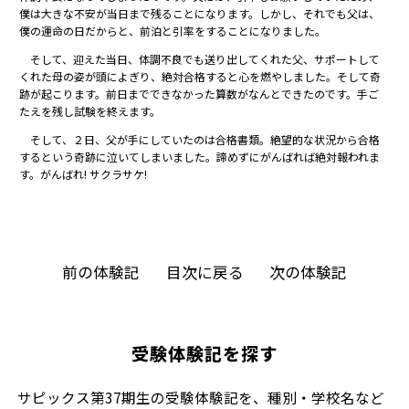
僕は大きな不安が当日まで残ることになります。しかし、それでも父は、
僕の運命の日だからと、前泊と引率をすることになりました。
そして、迎えた当日、体調不良でも送り出してくれた父、サポートして
くれた母の姿が頭によぎり、絶対合格すると心を燃やしました。そして奇
跡が起こります。前日までできなかった算数がなんとできたのです。手ご
たえを残し試験を終えます。
そして、２日、父が手にしていたのは合格書類。絶望的な状況から合格
するという奇跡に泣いてしまいました。諦めずにがんばれば絶対報われま
す。がんばれ! サクラサケ!
前の体験記
目次に戻る
次の体験記
受験体験記を探す
サピックス第37期生の受験体験記を、種別・学校名など