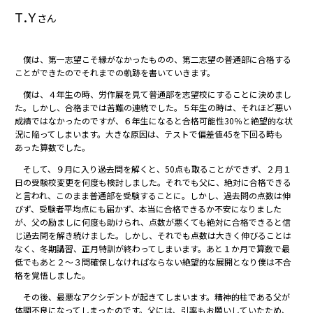
T.Y
さん
僕は、第一志望こそ縁がなかったものの、第二志望の普通部に合格する
ことができたのでそれまでの軌跡を書いていきます。
僕は、４年生の時、労作展を見て普通部を志望校にすることに決めまし
た。しかし、合格までは苦難の連続でした。５年生の時は、それほど悪い
成績ではなかったのですが、６年生になると合格可能性30％と絶望的な状
況に陥ってしまいます。大きな原因は、テストで偏差値45を下回る時も
あった算数でした。
そして、９月に入り過去問を解くと、50点も取ることができず、２月１
日の受験校変更を何度も検討しました。それでも父に、絶対に合格できる
と言われ、このまま普通部を受験することに。しかし、過去問の点数は伸
びず、受験者平均点にも届かず、本当に合格できるか不安になりました
が、父の励ましに何度も助けられ、点数が悪くても絶対に合格できると信
じ過去問を解き続けました。しかし、それでも点数は大きく伸びることは
なく、冬期講習、正月特訓が終わってしまいます。あと１か月で算数で最
低でもあと２～３問確保しなければならない絶望的な展開となり僕は不合
格を覚悟しました。
その後、最悪なアクシデントが起きてしまいます。精神的柱である父が
体調不良になってしまったのです。父には、引率もお願いしていたため、