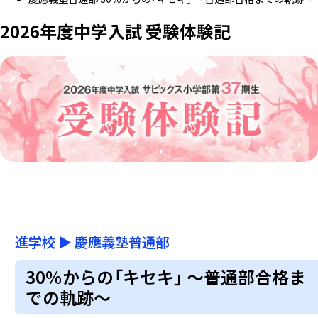
2026年度中学入試 受験体験記
進学校
▶
慶應義塾普通部
30％からの「キセキ」 ～普通部合格ま
での軌跡～