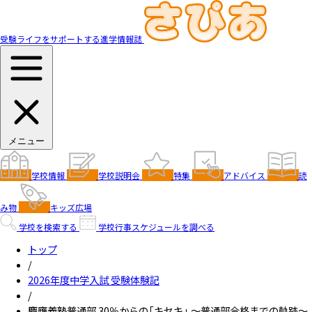
受験ライフをサポートする進学情報誌
メニュー
学校情報
学校説明会
特集
アドバイス
読
み物
キッズ広場
学校を検索する
学校行事スケジュールを調べる
トップ
/
2026年度中学入試 受験体験記
/
慶應義塾普通部 30％からの「キセキ」 ～普通部合格までの軌跡～