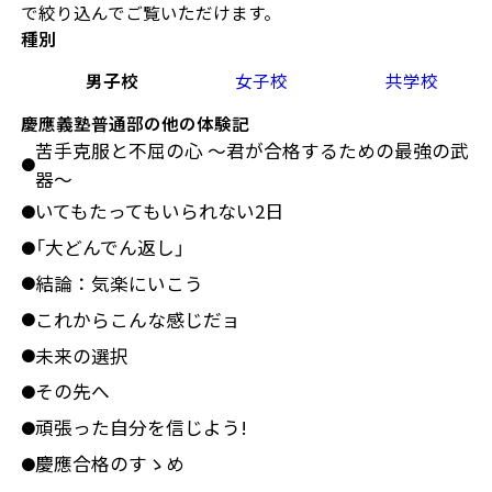
で絞り込んでご覧いただけます。
種別
男子校
女子校
共学校
慶應義塾普通部の他の体験記
苦手克服と不屈の心 ～君が合格するための最強の武
●
器～
いてもたってもいられない2日
●
「大どんでん返し」
●
結論：気楽にいこう
●
これからこんな感じだョ
●
未来の選択
●
その先へ
●
頑張った自分を信じよう!
●
慶應合格のすゝめ
●