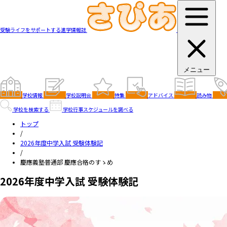
受験ライフをサポートする進学情報誌
メニュー
学校情報
学校説明会
特集
アドバイス
読み物
学校を検索する
学校行事スケジュールを調べる
トップ
/
2026年度中学入試 受験体験記
/
慶應義塾普通部 慶應合格のすゝめ
2026年度中学入試 受験体験記