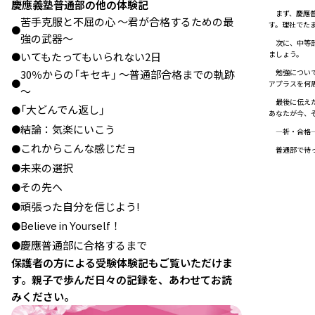
慶應義塾普通部の他の体験記
まず、慶應普
苦手克服と不屈の心 ～君が合格するための最
す。理社でた
●
強の武器～
次に、中等部
ましょう。
いてもたってもいられない2日
●
勉強について
30％からの「キセキ」 ～普通部合格までの軌跡
●
アプラスを何
～
最後に伝えた
「大どんでん返し」
●
あなたが今、
結論：気楽にいこう
●
―祈・合格
これからこんな感じだョ
●
普通部で待っ
未来の選択
●
その先へ
●
頑張った自分を信じよう!
●
Believe in Yourself！
●
慶應普通部に合格するまで
●
保護者の方による受験体験記もご覧いただけま
す。親子で歩んだ日々の記録を、あわせてお読
みください。