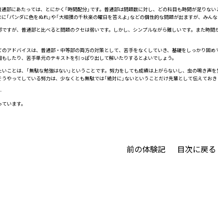
通部にあたっては、とにかく「時間配分」です。普通部は問題数に対し、どの科目も時間が足りない
まに「パンダに色をぬれ」や「大相撲の千秋楽の曜日を答えよ」などの個性的な問題が出ますが、みん
ですが、普通部と比べると問題のクセは弱いです。しかし、シンプルながら難しいです。また時間
のアドバイスは、普通部・中等部の両方の対策として、苦手をなくしていき、基礎をしっかり固め
周もしたり、苦手単元のテキストを引っぱり出して解いたりするとよいでしょう。
いことは、「無駄な勉強はない」ということです。努力をしても成績は上がらないし、虫の鳴き声を
そうやってしている努力は、少なくとも無駄では「絶対に」ないということだけ先輩として伝えておき
―
ています。
前の体験記
目次に戻る