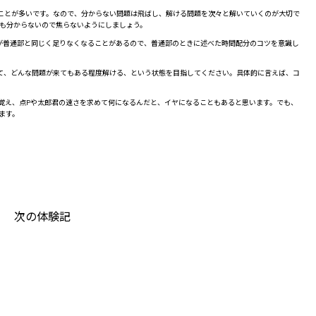
ことが多いです。なので、分からない問題は飛ばし、解ける問題を次々と解いていくのが大切で
なも分からないので焦らないようにしましょう。
が普通部と同じく足りなくなることがあるので、普通部のときに述べた時間配分のコツを意識し
て、どんな問題が来てもある程度解ける、という状態を目指してください。具体的に言えば、コ
覚え、点Pや太郎君の速さを求めて何になるんだと、イヤになることもあると思います。でも、
ます。
次の体験記