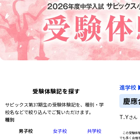
進学校
受験体験記を探す
慶應
サピックス第37期生の受験体験記を、種別・学
校名などで絞り込んでご覧いただけます。
T.Y
さん
種別
男子校
女子校
共学校
この受験体験
でも多く合格