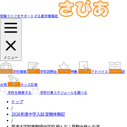
受験ライフをサポートする進学情報誌
メニュー
学校情報
学校説明会
特集
アドバイス
読
み物
キッズ広場
学校を検索する
学校行事スケジュールを調べる
トップ
/
2026年度中学入試 受験体験記
/
筑波大学附属駒場中学校 掴んだ！筑駒合格への道