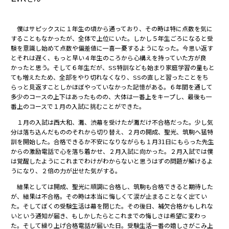
僕はサピックスに１年生の頃から通っており、その時は特に点数を気に
することもなかったが、全体で上位にいた。しかし５年生ごろになると受
験を意識し始めて点数や偏差値に一喜一憂するようになった。今思い返す
とそれは遅く、もっと早い４年生のころから心構えを持っていた方が良
かったと思う。そして６年生だが、SS特訓なども始まり家庭学習の量もと
ても増えたため、全部をやり切れなくなり、SSの直しと習ったことをち
らっと見返すことしかほぼやっていなかった記憶がある。６年間を通して
多少のコースの上下はあったものの、大体は一番上をキープし、最後も一
番上のコースで１月の入試に挑むことができた。
１月の入試は西大和、灘、渋幕を受けたが灘だけ不合格だった。少し気
分は落ち込んだもののそれから切り替え、２月の開成、聖光、筑駒へ猛特
訓を開始した。合格できるか不安になりながらも１月31日にもらった先生
からの激励電話で心を落ち着かせ、２月入試に向かった。２月入試では僕
は覚醒したようにこれまでわけがわからないと思うはずの問題が解けるよ
うになり、２倍の力が出せた気がする。
結果としては開成、聖光に順調に合格し、筑駒も合格できると期待した
が、結果は不合格。その時は本当に悔しくて涙が止まることなく出てい
た。そしてぼくの受験生活は幕を閉じた。その後日、補欠合格かもしれな
いという通知が届き、もしかしたらとこれまでの悔しさは希望に変わっ
た。そして繰り上げ合格電話が届いた日。受験生活一番の嬉しさがこみ上