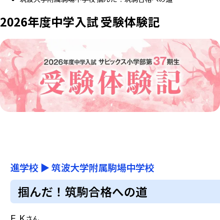
2026年度中学入試 受験体験記
進学校
▶
筑波大学附属駒場中学校
掴んだ！筑駒合格への道
E.K
さん