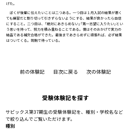
げた。
ぼくが後輩に伝えたいことは二つある。一つ目は１月入試の結果が悪く
ても練習だと割り切って引きずらないようにする、結果が良かったら自信
にすること。二つ目は、「絶対にあきらめない」「第一志望に入りたい」とい
う思いを持って、努力を積み重ねることである。僕はそのおかげで実力の
結晶である補欠合格ができた。最後まであきらめずに頑張れば、必ず結果
はついてくる。筑駒で待っている。
前の体験記
目次に戻る
次の体験記
受験体験記を探す
サピックス第37期生の受験体験記を、種別・学校名など
で絞り込んでご覧いただけます。
種別