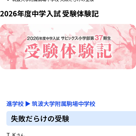
2026年度中学入試 受験体験記
進学校
▶
筑波大学附属駒場中学校
失敗だらけの受験
T.K
さん