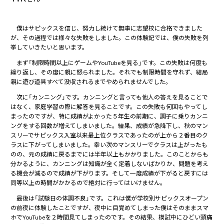
僕はサピックスを信じ、努力し続けて無事に志望校に合格できました
が、その過程では様々な失敗をしました。この体験記では、僕の失敗を列
挙していきたいと思います。
まず「制限時間以上にゲームやYouTubeを見る」です。この失敗は何度も
繰り返し、その度に親に怒られました。それでも制限時間を守れず、結局
親に遊び道具すべて没収されるまでやめられませんでした。
次に「カンニング」です。カンニングと言っても他人の答えを見ることで
はなく、家庭学習の際に解答を見ることです。この失敗も何回もやってし
まったのですが、特に成績がよかった５年生の前期に、調子に乗りカンニ
ングをする回数が増えてしまいました。結果、成績が急降下し、秋のマン
スリーでサピックス入室以来最上位クラスであったのが上から２番目のク
ラスに下がってしまいました。幸い次のマンスリーでクラスは上がったも
のの、元の成績に戻るまでには半年以上もかかりました。このことからも
分かるように、カンニングは知識が全く定着しないばかりか、問題を考え
る機会が減るので成績が下がります。そして一度成績が下がると戻すには
同等以上の時間がかかるので絶対に行ってはいけません。
最後は「試験日の体調不良」です。これは僕が学校別サピックスオープン
の前夜に体験したことですが、夜中に目覚めてしまった僕はそのままスマ
ホでYouTubeを２時間見てしまったのです。その結果、模試中にひどい頭痛