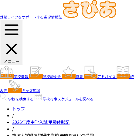
受験ライフをサポートする進学情報誌
メニュー
学校情報
学校説明会
特集
アドバイス
読
み物
キッズ広場
学校を検索する
学校行事スケジュールを調べる
トップ
/
2026年度中学入試 受験体験記
/
筑波大学附属駒場中学校 失敗だらけの受験