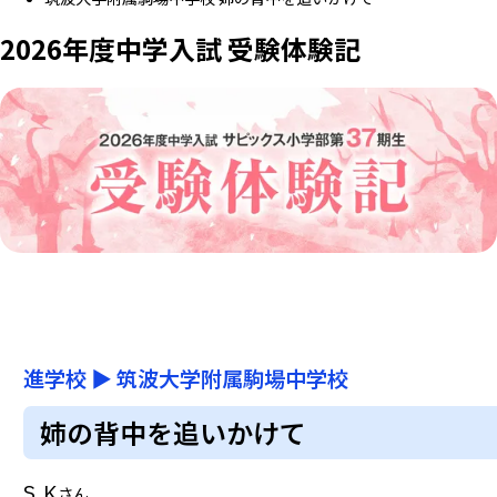
2026年度中学入試 受験体験記
進学校
▶
筑波大学附属駒場中学校
姉の背中を追いかけて
S.K
さん