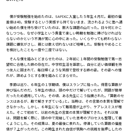
僕が受験勉強を始めたのは、SAPIXに入室した５年生４月だ。最初の偏
差値は40。受験するという実感すら持てないまま、流されるように塾へ通
い始めた僕を待ち受けていたのは、膨大な課題の山だった。日々何とかこ
なしつつも、なぜ小学生という貴重で楽しい時期を勉強に捧げなければな
らないのかという不満が常に心の中にあった。いくらやっても終わらない
課題に嫌気がさし、親とは数え切れないほど喧嘩した。受験をやめること
を検討したことも一度や二度ではない。
そんな僕を踏みとどまらせたのは、２年前に１年間の受験勉強で第一志
望校に合格した姉の存在だ。中学校生活を謳歌し、自分と近い価値観を持
つ友人に囲まれて、毎日輝くような笑顔で登校する姉の姿。その姿への憧
れが、諦めようとする僕を踏みとどまらせた。
季節は巡り、６年生の１学期頃、僕はスランプに陥った。得意な算数が
伸び悩んだのだ。５年生の頃は、頭の中だけで解いていたが、問題が簡単
だったため通用していた。その頃、ある先生にこう指摘された。「算数のセ
ンスはあるが、勘で解きすぎている」と。当時は、その言葉の本質を理解で
きなかった。しかし、６年生になって難易度が上がり、ケアレスミスが増
えた。そこで初めて、以前の先生の言葉の本質が理解できた。それ以降
は、問題を解く際に、頭の中で完結していた思考のプロセスも整理して書
くようにした。その成果は、夏の最後に表れた。停滞していた算数の偏差
値が７上がったのだ。この時生まれた自信が筑駒への挑戦を後押ししたの