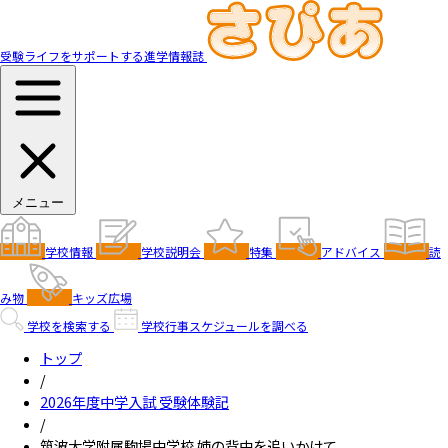
受験ライフをサポートする進学情報誌
メニュー
学校情報
学校説明会
特集
アドバイス
読
み物
キッズ広場
学校を検索する
学校行事スケジュールを調べる
トップ
/
2026年度中学入試 受験体験記
/
筑波大学附属駒場中学校 姉の背中を追いかけて