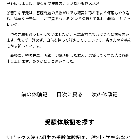
中心にしました。寝る前の免疫力アップ飲料もおススメ!
⑤苦手な単元は、基礎問題の点数だけでも確実に取れるよう何度もやり込
む。得意な単元は、ここで差をつける!という気持ちで難しい問題にもチャ
レンジ。
塾の先生もおっしゃっていましたが、入試直前まで力はつくと僕も思い
ます。焦らず、諦めず、自信を持って前進してほしいです。皆さんの合格を
心から祈っています。
最後に、塾の先生、両親、切磋琢磨した友人、応援してくれた皆に感謝
申し上げます。ありがとうございました。
前の体験記
目次に戻る
次の体験記
受験体験記を探す
サピックス第37期生の受験体験記を、種別・学校名など