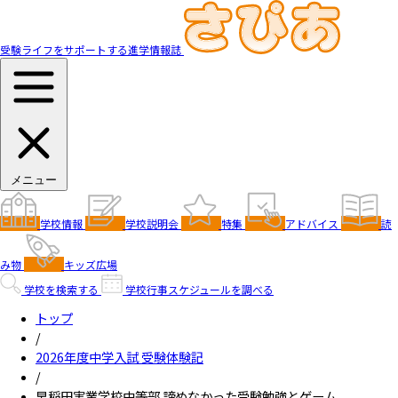
受験ライフをサポートする進学情報誌
メニュー
学校情報
学校説明会
特集
アドバイス
読
み物
キッズ広場
学校を検索する
学校行事スケジュールを調べる
トップ
/
2026年度中学入試 受験体験記
/
早稲田実業学校中等部 諦めなかった受験勉強とゲーム