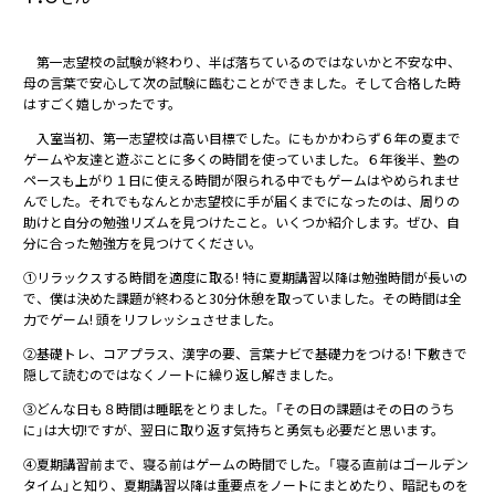
第一志望校の試験が終わり、半ば落ちているのではないかと不安な中、
母の言葉で安心して次の試験に臨むことができました。そして合格した時
はすごく嬉しかったです。
入室当初、第一志望校は高い目標でした。にもかかわらず６年の夏まで
ゲームや友達と遊ぶことに多くの時間を使っていました。６年後半、塾の
ペースも上がり１日に使える時間が限られる中でもゲームはやめられませ
んでした。それでもなんとか志望校に手が届くまでになったのは、周りの
助けと自分の勉強リズムを見つけたこと。いくつか紹介します。ぜひ、自
分に合った勉強方を見つけてください。
①リラックスする時間を適度に取る! 特に夏期講習以降は勉強時間が長いの
で、僕は決めた課題が終わると30分休憩を取っていました。その時間は全
力でゲーム! 頭をリフレッシュさせました。
②基礎トレ、コアプラス、漢字の要、言葉ナビで基礎力をつける! 下敷きで
隠して読むのではなくノートに繰り返し解きました。
③どんな日も８時間は睡眠をとりました。「その日の課題はその日のうち
に」は大切!ですが、翌日に取り返す気持ちと勇気も必要だと思います。
④夏期講習前まで、寝る前はゲームの時間でした。「寝る直前はゴールデン
タイム」と知り、夏期講習以降は重要点をノートにまとめたり、暗記ものを