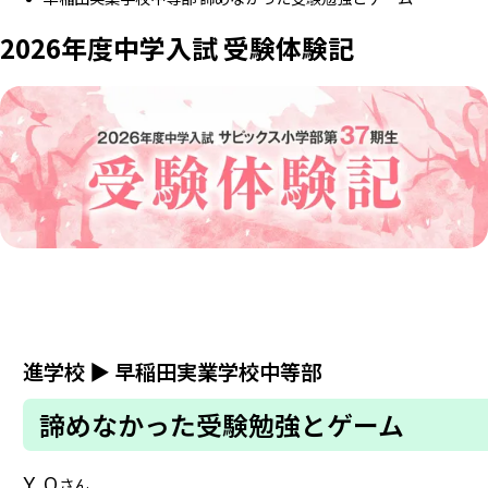
2026年度中学入試 受験体験記
進学校
▶
早稲田実業学校中等部
諦めなかった受験勉強とゲーム
Y.O
さん