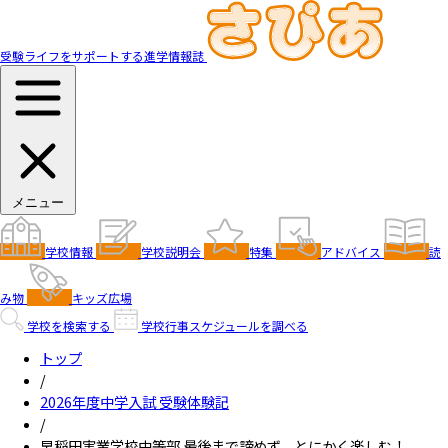
受験ライフをサポートする進学情報誌
メニュー
学校情報
学校説明会
特集
アドバイス
読
み物
キッズ広場
学校を検索する
学校行事スケジュールを調べる
トップ
/
2026年度中学入試 受験体験記
/
早稲田実業学校中等部 最後まで諦めず、とにかく楽しむ！