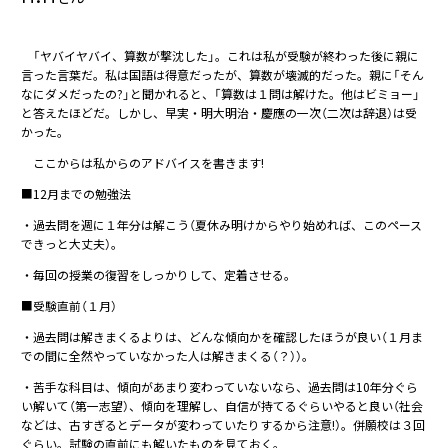
「ヤバイヤバイ、算数が撃沈した」。これは私が受験が終わった後に親に
言った言葉だ。私は国語は得意だったが、算数が壊滅的だった。親に「そん
なにダメだったの?」と聞かれると、「算数は１問は解けた。他はビミョー」
と答えたほどだ。しかし、早実・明大明治・慶應の一次（二次は辞退）は受
かった。
ここからは私からのアドバイスを書きます!
■12月までの勉強法
・過去問を週に１年分は解こう（夏休み明けからやり始めれば、このペース
できっと大丈夫）。
・毎回の授業の復習をしっかりして、定着させる。
■受験直前（１月）
・過去問は解きまくるよりは、どんな傾向かを確認したほうが良い（１月ま
での間に全然やっていなかった人は解きまくる（？））。
・苦手な科目は、傾向があまり変わっていないなら、過去問は10年分ぐら
い解いて（第一志望）、傾向を理解し、自信が持てるぐらいやると良い（社会
などは、古すぎるとデータが変わっていたりするから注意!）。併願校は３回
ぐらい。試験の直前にも解いたものを見ておく。