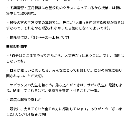
・冬期講習・正月特訓は志望校別のクラスになっているから授業には特に
集中して取り組む。
・最後の方の平常授業の算数では、先生が「大事!」を連発する教材があるは
ずなので、それをやる（配られなかったら気にしなくてよいです）。
・優先順位は、「SS→平常→土特」です!
■受験期間中
・「自分はここまでやってきたから、大丈夫だ!」と思うこと。でも、油断は
しないでね。
・自分が難しいと思ったら、みんなにとっても難しい。自分の感覚に振り
回されないことが大切。
・サピックスの先生を頼ろう。落ち込んだときは、サピの先生に電話しよ
う。励ましてくれるはず。気持ちを安定させることが一番。
・適度な緊張で楽しむ!
最後に、支えてくれた全ての方に感謝しています。ありがとうございま
した! ガンバレ! 祈★合格!