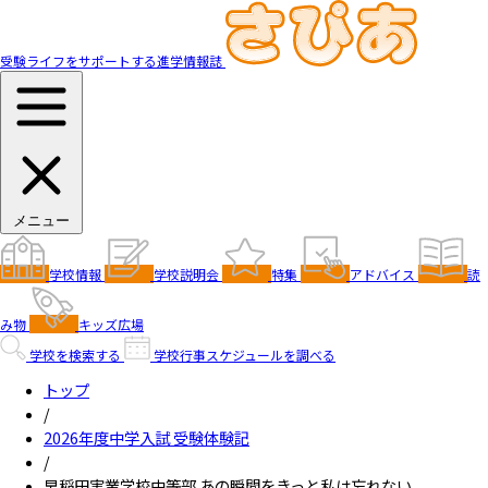
受験ライフをサポートする進学情報誌
メニュー
学校情報
学校説明会
特集
アドバイス
読
み物
キッズ広場
学校を検索する
学校行事スケジュールを調べる
トップ
/
2026年度中学入試 受験体験記
/
早稲田実業学校中等部 あの瞬間をきっと私は忘れない