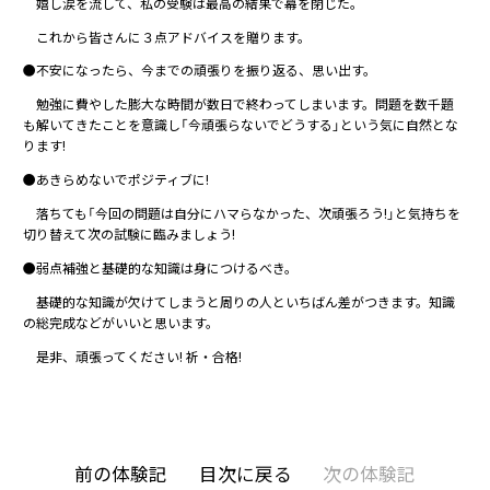
嬉し涙を流して、私の受験は最高の結果で幕を閉じた。
これから皆さんに３点アドバイスを贈ります。
●不安になったら、今までの頑張りを振り返る、思い出す。
勉強に費やした膨大な時間が数日で終わってしまいます。問題を数千題
も解いてきたことを意識し「今頑張らないでどうする」という気に自然とな
ります!
●あきらめないでポジティブに!
落ちても「今回の問題は自分にハマらなかった、次頑張ろう!」と気持ちを
切り替えて次の試験に臨みましょう!
●弱点補強と基礎的な知識は身につけるべき。
基礎的な知識が欠けてしまうと周りの人といちばん差がつきます。知識
の総完成などがいいと思います。
是非、頑張ってください! 祈・合格!
前の体験記
目次に戻る
次の体験記