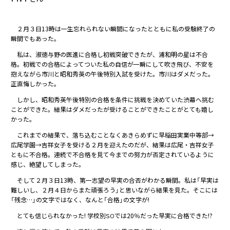
２月３日13時は一生忘れられない瞬間になったとともに私の受験終了の
瞬間でもあった。
私は、淑徳与野の医進に合格し初戦突破できたが、浦和明の星は不合
格。初戦での合格によってついた私の自信が一瞬にして吹き飛び、不安を
抱えながら市川と昭和秀英の午後特別入試を受けた。市川はダメだった。
正直悔しかった。
しかし、昭和秀英午後特別の合格を条件に挑戦を決めていた渋幕へ挑む
ことができた。結果はダメだったが受けることができたことがとても嬉し
かった。
これまでの結果で、落ち込むことなくあきらめずに早稲田実業中等部→
広尾学園→吉祥女子を受ける２月を迎えたのだが、結果は広尾・吉祥女子
ともに不合格。連続で不合格を見て今までの努力が否定されているように
感じ、絶望してしまった。
そして２月３日13時、第一志望の早実の合否がわかる瞬間。私は「早実は
難しいし、２月４日からまた頑張ろう」と思いながら結果を見た。そこには
「残念…」の文字ではなく、なんと「合格」の文字が!
とても信じられなかった! 学校別SOでは20％だった早実に合格できた!?