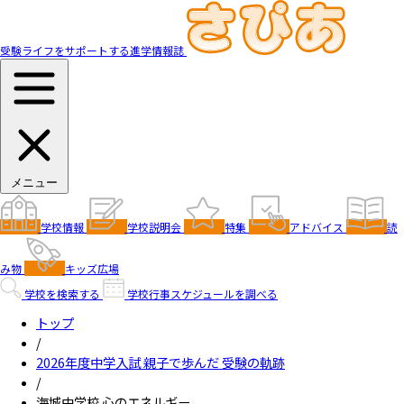
受験ライフをサポートする進学情報誌
メニュー
学校情報
学校説明会
特集
アドバイス
読
み物
キッズ広場
学校を検索する
学校行事スケジュールを調べる
トップ
/
2026年度中学入試 親子で歩んだ 受験の軌跡
/
海城中学校 心のエネルギー