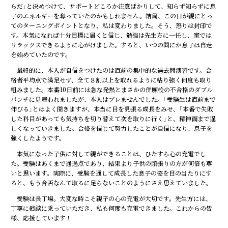
らだ」と決めつけて、サポートどころか注意ばかりして、知らず知らずに息
子のエネルギーを奪っていたのかもしれません。結局、この日が親にとっ
てのターニングポイントとなり、私は変わりました。そう、怒りは封印で
す。本気になれば十分目標に届くと信じ、勉強は先生方に一任し、家では
リラックスできるように心がけました。すると、いつの間にか息子は自走
を始めていたのです。
最終的に、本人が自信をつけたのは直前の集中的な過去問演習です。合
格者平均点で満足せず、全て８割以上を取れるように粘り強く何度も取り
組みました。本番10日前には急な発熱とまさかの併願校の不合格のダブル
パンチに見舞われましたが、本人はブレませんでした。「受験生は直前まで
伸びる」とはよく聞きますが、本当に目を見張る成長をみせ、「本番で失敗
した科目があっても気持ちを切り替えて次を取りに行く」と、精神面まで逞
しくなっていきました。合格を信じて努力したことが自信になり、息子を
強くしたようです。
本気になった子供に対して親ができることは、ひたすら心の充電でし
た。受験はあくまで通過点であり、結果より子供の頑張りの方が何倍も尊
いと思います。実際に、受験を通して成長した息子の姿を目の当たりにす
ると、もう合否なんて取るに足らないことのようにさえ思えていました。
受験は長丁場。大変な時こそ親子の心の充電が大切です。先生方には、
丁寧に相談に乗っていただき、私も何度も充電できました。これからの皆
様、応援しています！