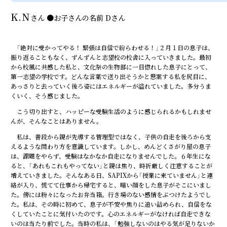
K.N
さん
●
お子さんの名前
Dさん
「絶対に受かってやる！ 緊張は自信で紛らわせる！」２月１日の息子は、
振り返ることもなく、ずんずんと志望校の校舎に入っていきました。最初
から校風に共感した私と、文化祭の生物部に一目惚れした息子にとって、
第一志望の学校です。どんな言葉で送り出そうかと思案する私を尻目に、
あっさりと去っていく後ろ姿にはエネルギーが溢れていました。多分うま
くいく、そう感じました。
こう切り出すと、ハッピーな受験生活のように感じられるかもしれませ
んが、そんなことはありません。
私は、普段から親が先導する管理型ではなく、子供の自走を後ろから支
えるような関わり方を意識しています。しかし、めんどくさがり屋の息子
は、課題をやらず、受験はなかなか自走になりませんでした。６年生にな
ると、「あれもこれもやってない」と親は焦り、時折厳しく注意することが
増えていきました。そんなある日、SAPIXから「授業に来ていません」と連
絡が入り、慌てて仕事から帰宅すると、暗い顔をした息子がそこにいまし
た。傍には粉々になったお弁当箱。行き場のない感情をぶつけたようでし
た。私は、その時に初めて、息子が不安や焦りに追い詰められ、自信をな
くしていたことに気付いたのです。心のエネルギーがなければ自走できな
いのは当たり前でした。当時の私は、「勉強しないのはやる気が足りないか