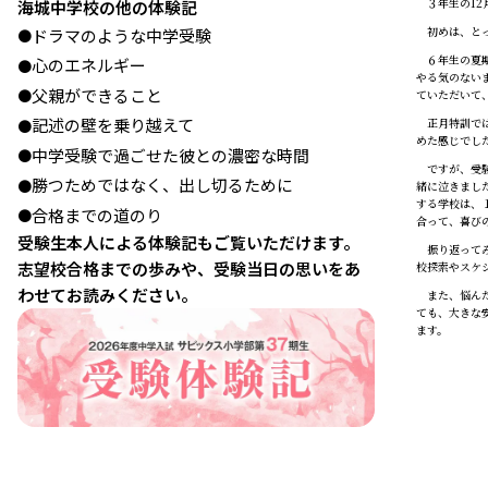
３年生の12
海城中学校の他の体験記
初めは、とっ
ドラマのような中学受験
●
６年生の夏期
心のエネルギー
●
やる気のない
父親ができること
●
ていただいて
記述の壁を乗り越えて
正月特訓では
●
めた感じでし
中学受験で過ごせた彼との濃密な時間
●
ですが、受験
勝つためではなく、出し切るために
●
緒に泣きまし
する学校は、
合格までの道のり
●
合って、喜び
受験生本人による体験記もご覧いただけます。
振り返ってみ
志望校合格までの歩みや、受験当日の思いをあ
校探索やスケ
わせてお読みください。
また、悩んだ
ても、大きな
ます。