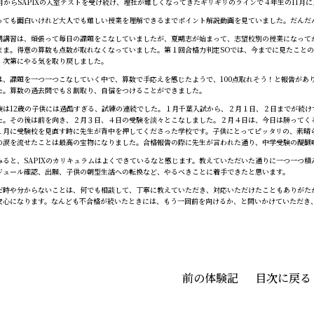
月からSAPIXの入室テストを受け続け、理社が難しくなってきたギリギリのラインで４年生の11月
ても面白いけれど大人でも難しい授業を理解できるまでポイント解説動画を見ていました。だんだ
講習は、頑張って毎日の課題をこなしていましたが、夏期志が始まって、志望校別の授業になって
まま。得意の算数も点数が取れなくなっていました。第１回合格力判定SOでは、今までに見たことの
、次第にやる気を取り戻しました。
、課題を一つ一つこなしていく中で、算数で手応えを感じたようで、100点取れそう！と報告があ
た。算数の過去問でも８割取り、自信をつけることができました。
は12歳の子供には過酷すぎる、試練の連続でした。１月千葉入試から、２月１日、２日までが続け
た。その後は前を向き、２月３日、４日の受験を淡々とこなしました。２月４日は、今日は勝ってく
１月に受験校を見直す時に先生が背中を押してくださった学校です。子供にとってピッタリの、素晴
の涙を流せたことは最高の宝物になりました。合格報告の際に先生が言われた通り、中学受験の醍醐
ると、SAPIXのカリキュラムはよくできているなと感じます。教えていただいた通りに一つ一つ
ジュール確認、出願、子供の朝型生活への転換など、やるべきことに着手できたと思います。
時や分からないことは、何でも相談して、丁寧に教えていただき、対応いただけたこともありがた
安心になります。なんども不合格が続いたときには、もう一回前を向けるか、と問いかけていただき
前の体験記
目次に戻る