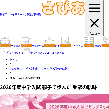
受験ライフをサポートする進学情報誌
メニュー
学校情報
学校説明会
特集
アドバイス
読み物
学校を検索する
学校行事スケジュールを調べる
トップ
/
2026年度中学入試 親子で歩んだ 受験の軌跡
/
海城中学校 最高の宝物
2026年度中学入試 親子で歩んだ 受験の軌跡