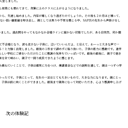
に入室しました。
ん授業にも慣れてきて、次第に上のクラスに上がるようになりました。
から、失速し始めました。内容が難しくなり過ぎたのでしょうか。その後も２か月ほど燻って、
ない低い偏差値を叩き出し、親としては焦りや不安を感じる中、SAPIXの先生から声掛けをし
りました。過去問をやってもなかなか合格ラインに届かない状態でしたが、ある日突然、何か掴
て不合格となり、涙も流さない子供に、泣いていいんだよ、と伝えて、わーっと大きな声で一
る！と力強く出発しました。最後の１秒まで諦めずに粘り抜いた、子供の底力に感動です。進学
らしい学校にご縁をいただけたことに感謝の気持ちでいっぱいです。最後の最後に、親子で抱き
味を全て味わい、親子で一回り成長できたように感じます。
積み重ねていくことで、子供は確実に力をつけ、保護者会などでの説明を通して、親は一つずつ学
かったです。子供にとって、先生の一言はとても大きいもので、大きな力になります。親にとっ
、子供は前に向くことができました。最後まで親身になって対応いただき、心より感謝申し上げ
次の体験記