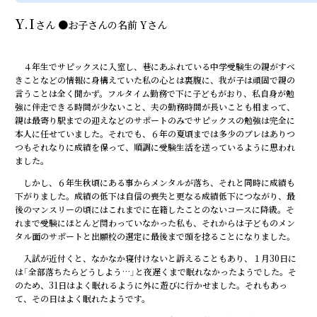
Y.I
さん
●
お子さんの名前
Yさん
４年生でサピックスに入室し、巷にあふれている中学受験生の親がすべ
きことなどの情報に身構えていた私の心とは裏腹に、我が子は頑固で親の
言うことは全く聞かず。フルタイム勤務で下に子どもがおり、私自身が勉
強に伴走できる時間が少ないこと、夫の勤務時間が長いことも相まって、
親は最寄り駅までの迎えなどのサポートのみでサピックスの勉強は完全に
本人に任せていました。それでも、６年の夏頃までは多少のブレはありつ
つもそれなりに成績を保って、順調に受験生活を送っているように思われ
ました。
しかし、６年生秋頃にある事からメンタルが落ち、それと同時に成績も
下がりました。成績の低下は自信の喪失と更なる成績低下につながり、最
後のマンスリーの頃にはこれまでに在籍したことのないコースに降級。そ
れまで受験にほとんど関わっていなかった私も、それからは子どものメン
タル面のサポートと出願校の選定に最後まで頭を捻ることになりました。
入試が近付くと、なかなか寝付けないと訴えることもあり、１月30日に
は「全部落ちたらどうしよう…」と夜遅くまで眠れなかったようでした。そ
のため、31日はよく眠れるように外に遊びに行かせました。それもあっ
て、その日はよく眠れたようです。