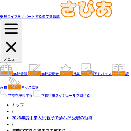
受験ライフをサポートする進学情報誌
メニュー
学校情報
学校説明会
特集
アドバイス
読
み物
キッズ広場
学校を検索する
学校行事スケジュールを調べる
トップ
/
2026年度中学入試 親子で歩んだ 受験の軌跡
/
海城中学校 合格までの道のり