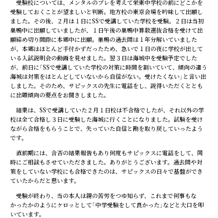
受験校については、メンタルのブレを考えて栄東中学校の前にどこかを
受験しておくことが望ましいと判断。地方校の東京会場を吟味して出願し
ました。その後、２月は１日にSSで受講していた学校を受験。２日は当初
巣鴨中に出願していましたが、１日午後の巣鴨中算数選抜合格を受けて出
願締め切り間際に本郷中に出願。巣鴨の過去問は１年分解いていました
が、本郷はほとんど手付かずだったため、急いで１日の夜に学校が出して
いる入試説明会の動画を見せました。翌３日は海城中を受験予定でした
が、前日に「SSで受講していた学校の対策に時間を割いていて、傾向の違う
海城は対策をほとんどしていないから自信がない。受けたくない」と言い出
しました。そのため、サピックスの先生に電話をし、説得いただくととも
に出題傾向の要点をお聞きしました。
結果は、SSで受講していた２月１日校は不合格でしたが、それ以外の学
校は全て合格し３日に受験した海城に行くことになりました。試験を受け
ながら合格をもらうことで、失っていた自信と勘を取り戻していったよう
です。
直前期には、合否の結果報告もあり何度もサピックスに電話をして、同
時にご相談もさせていただきました。ありがとうございます。過去問や対
策をしていない学校にも合格できたのは、サピックスの日々で基盤ができ
ていたからだと思います。
受験が終わり、当の本人は親の苦労をつゆ知らず、これまで何事もな
かったかのようにケロッとして「中学受験をして良かった」などと大口を叩
いています。