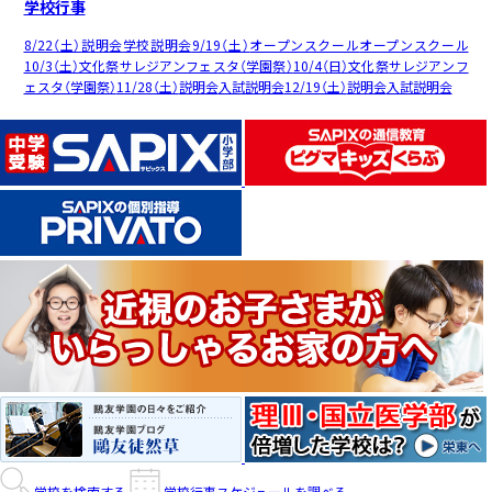
学校行事
8/22（土）
説明会
学校説明会
9/19（土）
オープンスクール
オープンスクール
10/3（土）
文化祭
サレジアンフェスタ（学園祭）
10/4（日）
文化祭
サレジアンフ
ェスタ（学園祭）
11/28（土）
説明会
入試説明会
12/19（土）
説明会
入試説明会
学校を検索する
学校行事スケジュールを調べる