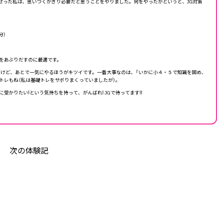
った私は、思いつくかぎり必要だと思うことをやりました。何をやったかというと、JG対策
分）
ろをあぶりだすのに最適です。
だけど、あとで一気にやるほうがキツイです。一番大事なのは、「いかに小４・５で知識を固め、
礎トレもね（私は基礎トレをサボりまくっていましたが）。
りたい!という気持ちを持って、がんばれ! JGで待ってます!!
次の体験記