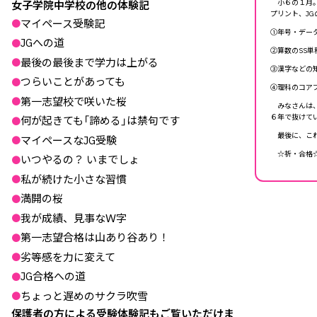
小６の１月。
女子学院中学校の他の体験記
プリント、J
マイペース受験記
●
①年号・デー
JGへの道
●
②算数のSS
最後の最後まで学力は上がる
●
③漢字などの
つらいことがあっても
●
④理科のコアプ
第一志望校で咲いた桜
●
みなさんは、
６年で抜けて
何が起きても「諦める」は禁句です
●
最後に、これ
マイペースなJG受験
●
☆祈・合格
いつやるの？ いまでしょ
●
私が続けた小さな習慣
●
満開の桜
●
我が成績、見事なＷ字
●
第一志望合格は山あり谷あり！
●
劣等感を力に変えて
●
JG合格への道
●
ちょっと遅めのサクラ吹雪
●
保護者の方による受験体験記もご覧いただけま