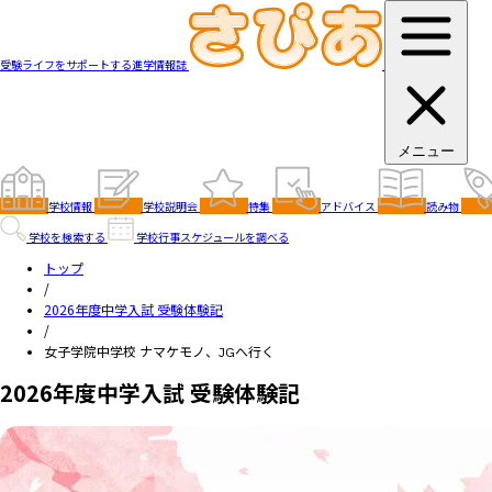
受験ライフをサポートする進学情報誌
メニュー
学校情報
学校説明会
特集
アドバイス
読み物
学校を検索する
学校行事スケジュールを調べる
トップ
/
2026年度中学入試 受験体験記
/
女子学院中学校 ナマケモノ、JGへ行く
2026年度中学入試 受験体験記