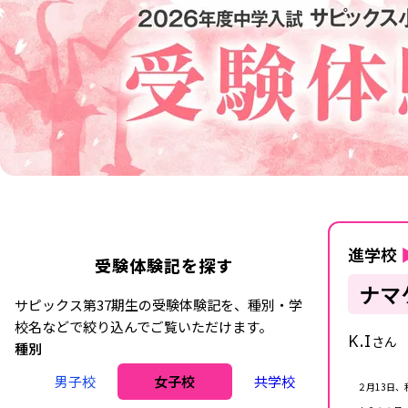
進学校
受験体験記を探す
ナマ
サピックス第37期生の受験体験記を、種別・学
校名などで絞り込んでご覧いただけます。
K.I
さん
種別
男子校
女子校
共学校
２月13日、