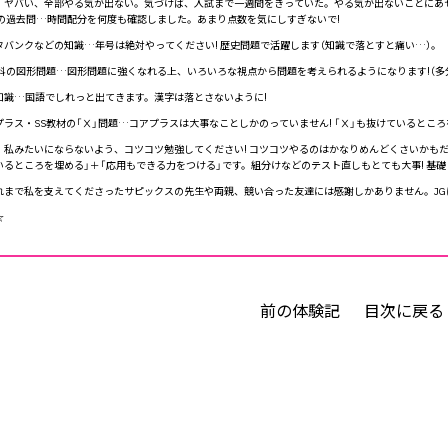
ヤバい、全部やる気が出ない。気づけば、入試まで一週間をきっていた。やる気が出ないことにあせ
Gの過去問…時間配分を何度も確認しました。あまり点数を気にしすぎないで!
タバンクなどの知識…年号は絶対やってください! 歴史問題で活躍します（知識で落とすと痛い…）。
単科の図形問題…図形問題に強くなれる上、いろいろな視点から問題を考えられるようになります!（多
知識…国語でしれっと出てきます。漢字は落とさないように!
ラス・SS教材の「Ⅹ」問題…コアプラスは大事なことしかのっていません! 「Ⅹ」も抜けているとこ
私みたいにならないよう、コツコツ勉強してください! コツコツやるのはかなりめんどくさいかも
いるところを埋める」＋「応用もできる力をつける」です。組分けなどのテスト直しもとても大事! 基
まで私を支えてくださったサピックスの先生や両親、競い合った友達には感謝しかありません。JGに受か
☆
前の体験記
目次に戻る