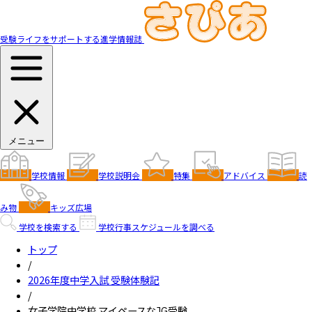
受験ライフをサポートする進学情報誌
メニュー
学校情報
学校説明会
特集
アドバイス
読
み物
キッズ広場
学校を検索する
学校行事スケジュールを調べる
トップ
/
2026年度中学入試 受験体験記
/
女子学院中学校 マイペースなJG受験