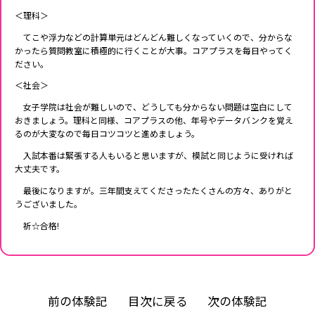
＜理科＞
てこや浮力などの計算単元はどんどん難しくなっていくので、分からな
かったら質問教室に積極的に行くことが大事。コアプラスを毎日やってく
ださい。
＜社会＞
女子学院は社会が難しいので、どうしても分からない問題は空白にして
おきましょう。理科と同様、コアプラスの他、年号やデータバンクを覚え
るのが大変なので毎日コツコツと進めましょう。
入試本番は緊張する人もいると思いますが、模試と同じように受ければ
大丈夫です。
最後になりますが。三年間支えてくださったたくさんの方々、ありがと
うございました。
祈☆合格!
前の体験記
目次に戻る
次の体験記