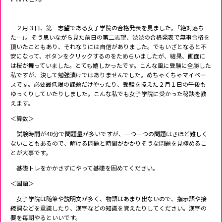
２月３日、第一志望である女子学院の合格発表を見ました。「絶対落ち
た…」。そう思いながら見た前日の第二志望、渋渋の合格発表で無事合格を
頂いたこともあり、それなりには自信がありました。でもいざとなると不
安になって、ボタンをクリックするのをためらいましたが、結果、画面に
は桜が舞っていました。とても嬉しかったです。こんな風に受験に全勝した
私ですが、決して勉強漬けではありませんでした。めちゃくちゃマイペー
スです。必要最低限の課題だけやったり、受験を控えた２月１日の午後も
ゆっくりしていたりしました。こんな私でも女子学院に受かった秘訣を教
えます。
＜算数＞
試験時間が40分で問題量が多いですが、一つ一つの問題はさほど難しく
ないこともあるので、解ける問題と時間がかかりそうな問題を見極めるこ
とが大事です。
基礎トレをかかさずにやって基礎を固めてください。
＜国語＞
女子学院は随筆や説明文が多く、物語はあまり出ないので、指示語や接
続詞などを意識したり、漢字などの知識を覚えたりしてください。漢字の
要を毎朝やるといいです。