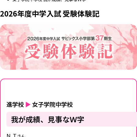
2026年度中学入試 受験体験記
進学校
▶
女子学院中学校
我が成績、見事なＷ字
N.T
さん