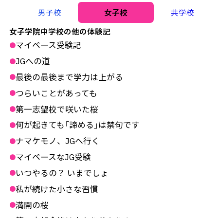
男子校
女子校
共学校
女子学院中学校の他の体験記
マイペース受験記
●
JGへの道
●
最後の最後まで学力は上がる
●
つらいことがあっても
●
第一志望校で咲いた桜
●
何が起きても「諦める」は禁句です
●
ナマケモノ、JGへ行く
●
マイペースなJG受験
●
いつやるの？ いまでしょ
●
私が続けた小さな習慣
●
満開の桜
●