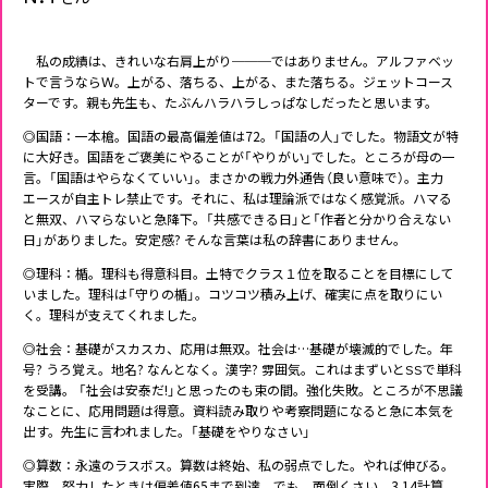
私の成績は、きれいな右肩上がり───ではありません。アルファベッ
トで言うならＷ。上がる、落ちる、上がる、また落ちる。ジェットコース
ターです。親も先生も、たぶんハラハラしっぱなしだったと思います。
◎国語：一本槍。国語の最高偏差値は72。「国語の人」でした。物語文が特
に大好き。国語をご褒美にやることが「やりがい」でした。ところが母の一
言。「国語はやらなくていい」。まさかの戦力外通告（良い意味で）。主力
エースが自主トレ禁止です。それに、私は理論派ではなく感覚派。ハマる
と無双、ハマらないと急降下。「共感できる日」と「作者と分かり合えない
日」がありました。安定感? そんな言葉は私の辞書にありません。
◎理科：楯。理科も得意科目。土特でクラス１位を取ることを目標にして
いました。理科は「守りの楯」。コツコツ積み上げ、確実に点を取りにい
く。理科が支えてくれました。
◎社会：基礎がスカスカ、応用は無双。社会は…基礎が壊滅的でした。年
号? うろ覚え。地名? なんとなく。漢字? 雰囲気。これはまずいとSSで単科
を受講。 「社会は安泰だ!」と思ったのも束の間。強化失敗。ところが不思議
なことに、応用問題は得意。資料読み取りや考察問題になると急に本気を
出す。先生に言われました。「基礎をやりなさい」
◎算数：永遠のラスボス。算数は終始、私の弱点でした。やれば伸びる。
実際、努力したときは偏差値65まで到達。でも、面倒くさい。3.14計算