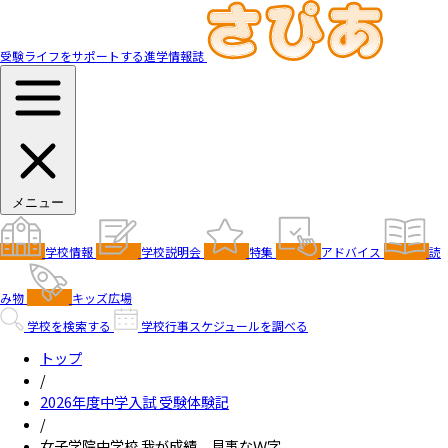
受験ライフをサポートする進学情報誌
メニュー
学校情報
学校説明会
特集
アドバイス
読
み物
キッズ広場
学校を検索する
学校行事スケジュールを調べる
トップ
/
2026年度中学入試 受験体験記
/
女子学院中学校 我が成績、見事なＷ字