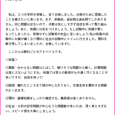
私は、三つの学校を受験し、全て合格しました。合格のために意識した
ことを書きたいと思います。まず、受験前。過去問は過去問でしかありま
せん。同じ問題は出ないので、点数は気にしすぎず自信を持って取り組み
ましょう。あと、体調には気をつけましょう。もし試験中に体調が悪く
なってしまったら、我慢せずに試験官の先生に言いましょう（私は桜蔭の試
験中にお腹が痛くなり理科と社会の試験中にトイレに行きました。理科を
解き残してしまいましたが、合格しています!）。
ここからは教科ごとのアドバイスです。
＜桜蔭＞
①算数…分からない問題はとばして、解けそうな問題から解く。計算問題
は落とさないようにする。 桜蔭では答えの数値がもの凄く汚くなることが
多いですが、自信を持って!
②国語…離れたところまで頭の中に入れておく。文章全体を要約する問題
がよく出ます。
③理科…基礎知識をしっかり確認する。難易度は高くありません。
④社会…８択の記号問題が中心なうえ問題数が多いため、深く考えすぎな
い。スピード感を大事にしましょう。