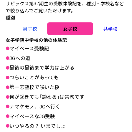
サピックス第37期生の受験体験記を、種別・学校名など
で絞り込んでご覧いただけます。
種別
男子校
女子校
共学校
女子学院中学校の他の体験記
マイペース受験記
●
JGへの道
●
最後の最後まで学力は上がる
●
つらいことがあっても
●
第一志望校で咲いた桜
●
何が起きても「諦める」は禁句です
●
ナマケモノ、JGへ行く
●
マイペースなJG受験
●
いつやるの？ いまでしょ
●