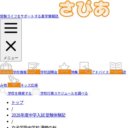
受験ライフをサポートする進学情報誌
メニュー
学校情報
学校説明会
特集
アドバイス
読
み物
キッズ広場
学校を検索する
学校行事スケジュールを調べる
トップ
/
2026年度中学入試 受験体験記
/
女子学院中学校 満開の桜