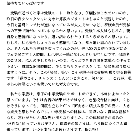
気持ちでいっぱいです。
受験が近づくと家は受験モード一色となり、併願校はこれでいいのか、
昨日の夜クシャクシャに丸めた算数のプリントはちゃんと復習したのか、
今日も基礎トレで比が逆になっているが大丈夫か…など、家族全員が受験
への不安で頭がいっぱいになるかと思います。受験生本人はもちろん、親
自身も感情的になったり、追い詰められたりするときがあると思います。
むしろ、私も夫もしょっちゅう感情的になり、常々追い詰められていまし
た。そんな私たち夫婦を救ってくれたのが、夫はSSの見送り後などにカ
フェで過ごす１人時間、私は娘と一緒に楽しんでいる推し活です。保護者
の皆さま、ほんの少しでもいいので、ほっとできる時間を意識的に作って
下さい。貴重な隙間時間に、少しでもリラックスをして、笑顔を取り戻せ
ますように。そう、この「笑顔、笑い」こそが親子共に受験を乗り切る良薬
です。「逆境こそ、チャンス！ しんどいときこそ、笑いを！」。これが、私
が心の片隅にいつも置いていた考え方です。
私たち家族は、息子の中学受験のサポートができて、本当によかったと
思っています。それは合否の結果だけではなく、志望校合格に向け、くじ
けそうになっても、何度も立ち上がって直向きに頑張る息子の姿に、大き
な成長を感じたからです。中学受験への挑戦は、間違いなく貴重な経験と
なり、忘れがたい大切な思い出となりました。この体験記をお読みの
SAPIXに通っているお子さん、保護者の皆さまは、もう既にたくさん頑
張っています。いつも本当にお疲れさまです。祈合格！