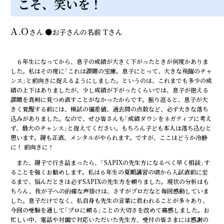
こそ、笑いを！
A.O
さん
●
お子さんの名前
Tさん
６年生になってから、息子の成績が大きく下がったときが何度かありま
した。私はその度に「これは課題の宝庫。息子にとって、大きな飛躍のチャ
ンス」と前向きに捉えるようにしました。というのは、これまでも多少の成
績の上下はありましたが、少し成績が下がったくらいでは、息子が抱える
課題を真剣に見つめ直すことがなかったからです。振り返ると、息子が大
きく覚醒する前には、模試の偏差値、過去問の点数など、必ず大きな落ち
込みがありました。なので、ぜひ皆さんも「成績ダウンをネガティブに考え
ず、最大のチャンス」と捉えてください。もちろん子ども本人は落ち込むと
思います。親も正直、メンタルがやられます。ですが、ここはどうか冷静
に！ 前向きに！
また、親子で行き詰まったら、「SAPIXの先生方になるべく早く相談」す
ることを強くお勧めします。私は６年生の夏期講習の頃から入試直前に至
るまで、悩んだときは必ずSAPIXの先生方を頼りました。現状の分析はも
ちろん、我が子への的確な声掛けは、さすがプロだなと毎回感動していま
した。息子だけでなく、私自身も先生の言葉に救われることが多々あり、
今回の受験を通して「プロに頼る」ことの大切さを改めて痛感しました。お
忙しい中、電話や対面で対応いただいた先生方、受付の皆さまには感謝の