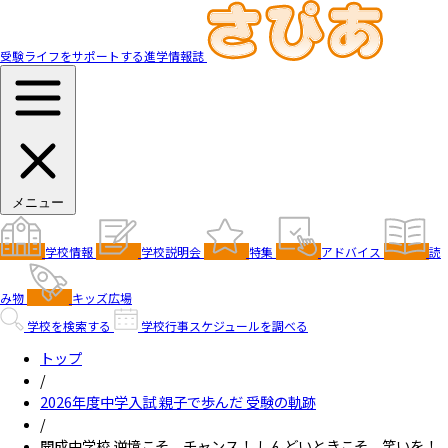
受験ライフをサポートする進学情報誌
メニュー
学校情報
学校説明会
特集
アドバイス
読
み物
キッズ広場
学校を検索する
学校行事スケジュールを調べる
トップ
/
2026年度中学入試 親子で歩んだ 受験の軌跡
/
開成中学校 逆境こそ、チャンス！ しんどいときこそ、笑いを！