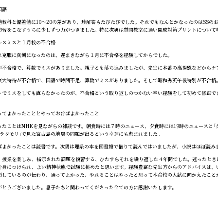
国語
教科と偏差値に10～20の差があり、珍解答もたびたびでした。それでもなんとかなったのはSSの
演習をこなすうちに少しずつ力がつきました。特に次男は質問教室に通い開成対策プリントについて
レスミスと１月校の不合格
克服に真剣になったのは、遅まきながら１月に不合格を経験してからでした。
不合格で、算数でミスがありました。親子とも落ち込みましたが、先生に本番の高揚感などからケ
大特待が不合格で、国語で時間不足、算数でミスがありました。そして昭和秀英午後特別が不合格
でミスをしても直らなかったのが、不合格という取り返しのつかない辛い経験をして初めて修正で
ってよかったこととやっておけばよかったこと
たことはNHKを見ながらの雑談です。朝食時には７時のニュース、夕食時には19時のニュースと「
ブラタモリ」で見た宮古島の地層の問題が出るという幸運にも恵まれました。
よかったことは読書です。次男は理系の本を図書館で借りて読んではいましたが、小説はほぼ読み
授業を楽しみ、指示された課題を復習する、ひたすらそれを繰り返した４年間でした。迷ったとき
を身につけられ、よい精神状態で試験に挑めたと思います。経験豊富な先生方からのアドバイスは、
頼しているのが伝わり、通ってよかった、やれることはやったと思って本命校の入試に向かえたこと
とうございました。息子たちと関わってくださった全ての方に感謝いたします。