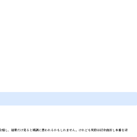
合格し、結果だけ見ると順調に思われるかもしれません。けれども実際は紆余曲折し本番を迎