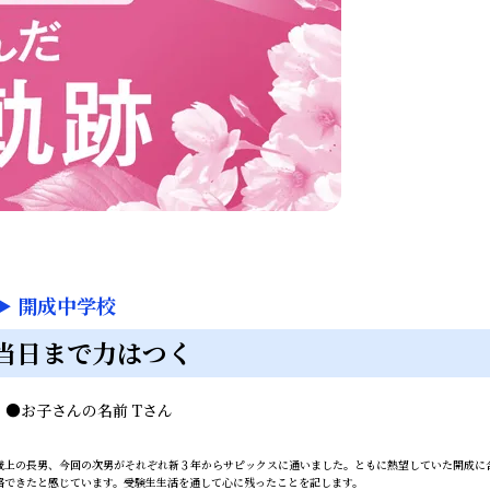
▶
開成中学校
当日まで力はつく
ん
●
お子さんの名前
Tさん
上の長男、今回の次男がそれぞれ新３年からサピックスに通いました。ともに熱望していた開成に
格できたと感じています。受験生生活を通して心に残ったことを記します。