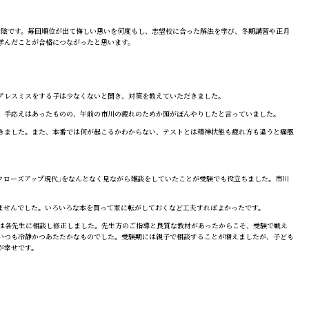
お陰です。毎回順位が出て悔しい思いを何度もし、志望校に合った解法を学び、冬期講習や正月
学んだことが合格につながったと思います。
アレスミスをする子は少なくないと聞き、対策を教えていただきました。
。手応えはあったものの、午前の市川の疲れのためか頭がぼんやりしたと言っていました。
きました。また、本番では何が起こるかわからない、テストとは精神状態も疲れ方も違うと痛感
クローズアップ現代」をなんとなく見ながら雑談をしていたことが受験でも役立ちました。市川
ませんでした。いろいろな本を買って家に転がしておくなど工夫すればよかったです。
は各先生に相談し修正しました。先生方のご指導と良質な教材があったからこそ、受験で戦え
いつも冷静かつあたたかなものでした。受験期には親子で相談することが増えましたが、子ども
が幸せです。