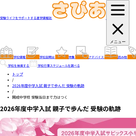
受験ライフをサポートする進学情報誌
メニュー
学校情報
学校説明会
特集
アドバイス
読み物
学校を検索する
学校行事スケジュールを調べる
トップ
/
2026年度中学入試 親子で歩んだ 受験の軌跡
/
開成中学校 受験当日まで力はつく
2026年度中学入試 親子で歩んだ 受験の軌跡