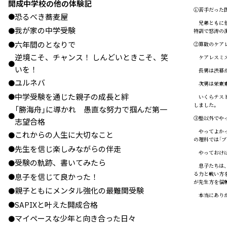
開成中学校の他の体験記
①苦手だった
恐るべき蕎麦屋
●
兄弟ともに他
我が家の中学受験
●
特訓で怒涛の
六年間のとなりで
●
②算数のケア
逆境こそ、チャンス！ しんどいときこそ、笑
ケアレスミス
●
いを！
長男は渋幕が
ユルネバ
●
次男は栄東東
中学受験を通じた親子の成長と絆
●
いくらテスト
しました。
「勝海舟」に導かれ 愚直な努力で掴んだ第一
●
③塾以外でや
志望合格
やってよかっ
これからの人生に大切なこと
●
の理科では「
先生を信じ楽しみながらの伴走
●
やっておけば
受験の軌跡、書いてみたら
●
息子たちは、
る力と戦い方
息子を信じて良かった！
●
が先生方を信
親子ともにメンタル強化の最難関受験
●
本当にありが
SAPIXと叶えた開成合格
●
マイペースな少年と向き合った日々
●