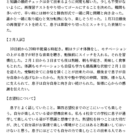
と知識の最終チェックは全て出来るように何度も解いた。少しも不安がな
いように。再復習テストをやり切ってゴールにすることを決めた。難問も
多いので、辛い時には姉や父と勝負形式で一緒に同じ問題と向き合った。
誰かと一緒に取り組むと気分転換になり、楽しそうだった。１月31日最後
の再復習テストを終えて、息子は算数やり切ったとスッキリした表情だっ
た。
【２月入試】
10日前から20時半就寝６時起き。朝はラジオ体操をし、モチベーション
の上がる息子が好きな音楽を聴き、勉強前にスイッチを入れる。それを習
慣化した。２月１日から３日までも夜は熟睡、朝も早起き、美味しく食事
もとれた。体調もモチベーションも自信も学力も最高潮な状態で２月１日
を迎えた。受験校全てに合格を頂くことが出来たのは、最後まで息子が自
分自身から逃げなかったから。先生方や塾や学校の仲間、家族、様々な人
に支えられて、息子は自分自身と向き合い続けられた。皆様に心からの感
謝を伝えたい。
【志望校について】
息子とよく話していたこと。第四志望校までのどこにいっても楽しそ
う。自分が楽しんでいる姿が想像出来る。私も４校全ての学校に息子が通
学して楽しんでいる姿が不思議と想像できた。熱望校を持つことは大切だ
が、決して自分達がお客様で楽しい環境がそこにはあると勘違いしてはい
けないと思う。息子にはどこでも自分の力で楽しむことの出来る人であっ