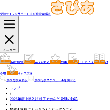
受験ライフをサポートする進学情報誌
メニュー
学校情報
学校説明会
特集
アドバイス
読
み物
キッズ広場
学校を検索する
学校行事スケジュールを調べる
トップ
/
2026年度中学入試 親子で歩んだ 受験の軌跡
/
開成中学校 これからの人生に大切なこと