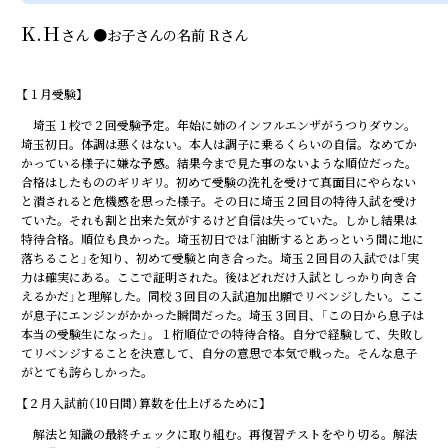
K.H
さん
●
お子さんの名前
Rさん
【１月受験】
埼玉１校で２回受験予定。年始に姉のインフルエンザがうつりダウン。
埼玉初日。体調は悪くはない。本人は調子に乗るくらいの自信。なめてか
かっている様子に嫌な予感。結果今まで見た事のないような順位だった。
合格はしたもののギリギリ。初めて受験の洗礼を受けて真面目にやらない
と潰されると危機感を思った様子。その日に埼玉２回目の特待入試を受け
ていた。それも割と出来た気がするけど自信は失っていた。しかし結果は
特待合格。順位も良かった。埼玉初日では「油断するとあっという間に地に
落ちること」を知り、初めて受験と向き合った。埼玉２回目の入試では「実
力は確実にある。ここで証明された。後はどれだけ入試としっかり向き合
えるかだ」と理解した。同校３回目の入試追加出願でリベンジしたい。ここ
が息子にエンジンがかかった瞬間だった。埼玉３回目、「この日から息子は
本当の受験生になった」。１桁順位での特待合格。自分で経験して、失敗し
てリベンジすることを決意して、自分の意思で本気で戦った。そんな息子
がとても誇らしかった。
【２月入試前（10日間）算数を仕上げるために】
解法と知識の最終チェックに取り組む。再復習テストをやり切る。解法