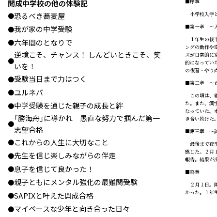
■序章
開成中学校の他の体験記
小学校入学と
恐るべき蕎麦屋
●
■第一章 ～
我が家の中学受験
●
１年生の後半
六年間のとなりで
●
ングの動作や
逆境こそ、チャンス！ しんどいときこそ、笑
ズが日常的に
●
的になってい
いを！
の復習・やり
受験当日まで力はつく
●
■第二章 ～
ユルネバ
●
この頃は、絶
た。また、漢
中学受験を通じた親子の成長と絆
●
なっていた。
「勝海舟」に導かれ 愚直な努力で掴んだ第一
き合い続けた
●
志望合格
■第三章 ～
これからの人生に大切なこと
●
最後まで夜型
感じた。２月
先生を信じ楽しみながらの伴走
●
報告。結果が
息子を信じて良かった！
●
■終章
親子ともにメンタル強化の最難関受験
●
２月１日。隣
かった。１年
SAPIXと叶えた開成合格
●
マイペースな少年と向き合った日々
●