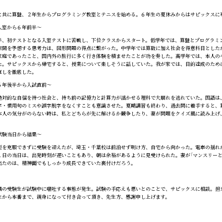
共に算盤、２年生からプログラミング教室とテニスを始める。６年生の夏休みからはサピックスに
入室から６年前半～
、初テストとなる入室テストに苦戦し、下位クラスからスタート。低学年では、算盤とプログラミ
空間を予想する思考力は、図形問題の得点に繋がった。中学年では算数に加え社会を得意科目とした
家庭であったこと、国内外の旅行に多く行き体験を積ませたことが功を奏した。高学年では、本人の
た。サピックスから帰宅すると、授業について楽しそうに話していた。我が家では、目的達成のため
直しを徹底した。
６年後半から入試直前～
対的な自信を持つ社会と、持ち前の記憶力と計算力が活かせる理科で大崩れを逃れていた。国語は
字・慣用句のミスや誤字脱字をなくすことも意識させた。夏期講習も終わり、過去問に着手すると、
本人の気分がのらない時は、私とどちらが先に解けるか競争したり、妻が問題をクイズ風に読み上げ
。
試験当日から結果～
を克服できずに受験を迎えたが、埼玉・千葉校は前泊せず明け方、自宅から向かった。電車の揺れ
１日の当日は、出発時刻が遅いこともあり、朝は余裕があるように見受けられた。妻が「マンスリーと
出たのは、精神面でもしっかり成長できていた裏付けだろう。
の受験生が試験中に嘔吐する事態が発生。試験の手応えも悪いとのことで、サピックスに相談。担当
生から本番まで、親身になって付き合って頂き、先生方、感謝申し上げます。