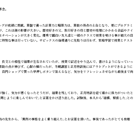
専念。
ングが成績に貢献。算盤で養った計算力と暗算力は、算数の得点の土台となり、更にプログラミ
が、これは親の影響が大きい。歴史好きの父、旅行好きの母と歴史や地理にかかわる会話やクイ
モチベーションが大きく変化。優秀で面白い友人達と一緒のクラスで授業を受ける事が最大の目
に特別な事は行っていない。サピックスの指導通りに先取りは行わず、家庭学習で授業とテスト
、長文との相性で結果が左右されていたが、授業で記述をやり込んで、書けるようになっていっ
算数の点が伸びず、心配の種だったが、冬期講習と正月特訓後にはアウトプットができるように
、百円ショップで買った早押しボタンで答えるなど、気分をリフレッシュさせながら最後まで向
が強く、気分が悪くなったそうだが、結果を残しており、正月特訓を経て確かに体力がついたと
同じように楽しんでおいで」と言葉をかけ送り出した。試験後、本人から「結構、緊張した」との
の先生から、「異例の事態をよく乗り越えた」とお言葉を頂いた。事後であったがとても有難