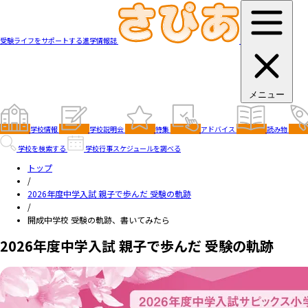
受験ライフをサポートする進学情報誌
メニュー
学校情報
学校説明会
特集
アドバイス
読み物
学校を検索する
学校行事スケジュールを調べる
トップ
/
2026年度中学入試 親子で歩んだ 受験の軌跡
/
開成中学校 受験の軌跡、書いてみたら
2026年度中学入試 親子で歩んだ 受験の軌跡