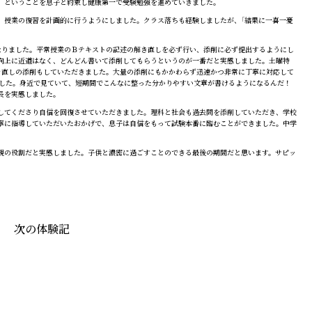
、ということを息子と約束し健康第一で受験勉強を進めていきました。
授業の復習を計画的に行うようにしました。クラス落ちも経験しましたが、「結果に一喜一憂
なりました。平常授業のＢテキストの記述の解き直しを必ず行い、添削に必ず提出するようにし
向上に近道はなく、どんどん書いて添削してもらうというのが一番だと実感しました。土曜特
解き直しの添削もしていただきました。大量の添削にもかかわらず迅速かつ非常に丁寧に対応して
ました。身近で見ていて、短期間でこんなに整った分かりやすい文章が書けるようになるんだ！
長を実感しました。
してくださり自信を回復させていただきました。理科と社会も過去問を添削していただき、学校
寧に指導していただいたおかげで、息子は自信をもって試験本番に臨むことができました。中学
親の役割だと実感しました。子供と濃密に過ごすことのできる最後の期間だと思います。サピッ
次の体験記