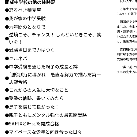
長い人生、中
開成中学校の他の体験記
３年生までは
恐るべき蕎麦屋
●
しない」を親
我が家の中学受験
●
国語がやや苦
六年間のとなりで
●
ました。先生
訓・SS特訓
逆境こそ、チャンス！ しんどいときこそ、笑
いだたき大変
●
いを！
と、先生方の
受験当日まで力はつく
直前期に比較
●
別に解き方や
ユルネバ
●
受験の成功は
中学受験を通じた親子の成長と絆
●
一喜一憂せず
クスの先生方
「勝海舟」に導かれ 愚直な努力で掴んだ第一
●
志望合格
これからの人生に大切なこと
●
受験の軌跡、書いてみたら
●
息子を信じて良かった！
●
親子ともにメンタル強化の最難関受験
●
SAPIXと叶えた開成合格
●
マイペースな少年と向き合った日々
●