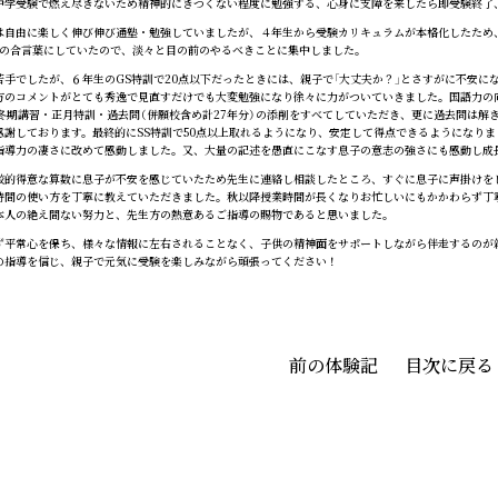
学受験で燃え尽きないため精神的にきつくない程度に勉強する、心身に支障を来したら即受験終了
自由に楽しく伸び伸び通塾・勉強していましたが、４年生から受験カリキュラムが本格化したため、
子の合言葉にしていたので、淡々と目の前のやるべきことに集中しました。
手でしたが、６年生のGS特訓で20点以下だったときには、親子で「大丈夫か？」とさすがに不安に
方のコメントがとても秀逸で見直すだけでも大変勉強になり徐々に力がついていきました。国語力の
・冬期講習・正月特訓・過去問（併願校含め計27年分）の添削をすべてしていただき、更に過去問は
感謝しております。最終的にSS特訓で50点以上取れるようになり、安定して得点できるようになり
指導力の凄さに改めて感動しました。又、大量の記述を愚直にこなす息子の意志の強さにも感動し成
的得意な算数に息子が不安を感じていたため先生に連絡し相談したところ、すぐに息子に声掛けを
時間の使い方を丁寧に教えていただきました。秋以降授業時間が長くなりお忙しいにもかかわらず丁
本人の絶え間ない努力と、先生方の熱意あるご指導の賜物であると思いました。
平常心を保ち、様々な情報に左右されることなく、子供の精神面をサポートしながら伴走するのが
の指導を信じ、親子で元気に受験を楽しみながら頑張ってください！
前の体験記
目次に戻る