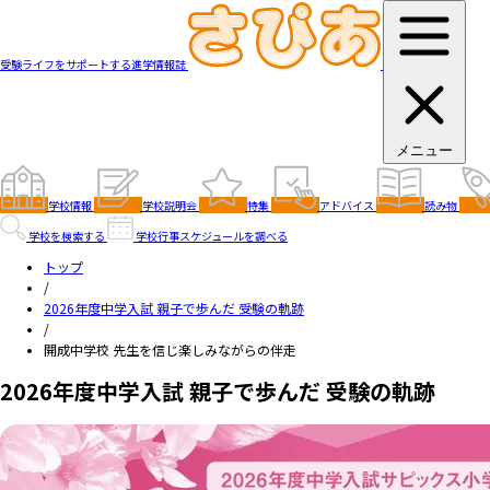
受験ライフをサポートする進学情報誌
メニュー
学校情報
学校説明会
特集
アドバイス
読み物
学校を検索する
学校行事スケジュールを調べる
トップ
/
2026年度中学入試 親子で歩んだ 受験の軌跡
/
開成中学校 先生を信じ楽しみながらの伴走
2026年度中学入試 親子で歩んだ 受験の軌跡