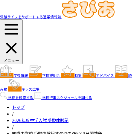
受験ライフをサポートする進学情報誌
メニュー
学校情報
学校説明会
特集
アドバイス
読
み物
キッズ広場
学校を検索する
学校行事スケジュールを調べる
トップ
/
2026年度中学入試 受験体験記
/
開成中学校 受験体験記オタクの365×3日間戦争