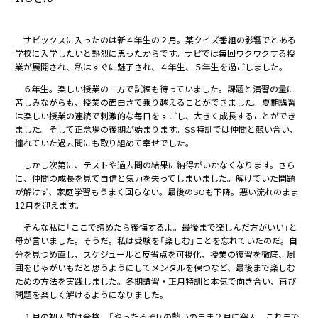
サピックスに入ったのは新４年生の２月。某クイズ番組の影響でとある
学校に入学したいと熱烈に思ったからです。サピでは毎回ワクワクする授
業が展開され、私はすぐに魅了され、４年生、５年生を過ごしました。
６年生。楽しい授業の一方で試練も待っていました。課題と演習の量に
苦しみながらも、授業の面白さで乗り越えることができました。夏期講習
は楽しい授業の連続で刺激的な毎日をすごし、大きく成長することができ
ました。そして正念場の後期が始まります。SS特訓では仲間と競い合い、
憧れていた過去問にも取り組めて幸せでした。
しかし次第に、テストや過去問の結果に納得がいかなくなります。さら
に、仲間の成長を見て自信と気力を失ってしまいました。解けていた問題
が解けず、家庭学習もうまく回らない。最後のSOも下降。悪い流れのまま
12月を迎えます。
そんな私に「ここで諦めたら後悔するよ。最後まで楽しんだ方がいい」と
母が言いました。そうだ。私は受験を「楽しむ」ことを忘れていたのだ。自
分を見つめ直し、スケジュールと反省点を可視化、授業の復習を徹底、周
囲をじゃがいもだと思うようにしてメンタルを保つなど、最後まで楽しむ
ための方法を実践しました。冬期講習・正月特訓と本気で向き合い、再び
問題を楽しく解けるようになりました。
１月の初入試は合格。「やったるぞ!」の勢いのまま２月に突入。これまで