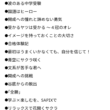
波のある中学受験
●
国語はヒーロー
●
開成への憧れと諦めない勇気
●
受かるヤツは受かる ～４冠のオレ
●
イメージを持っておくことの大切さ
●
合格体験記
●
最初はうまくいかなくても、自分を信じて！
●
青空にサクラ咲く
●
文系が苦手な君へ
●
開成への挑戦
●
谷底からの脱出
●
「全勝」
●
学ぶ×楽しむを、SAPIXで
●
リラックスで花開くサクラ
●