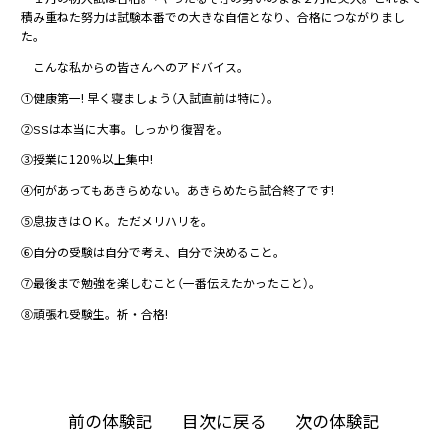
積み重ねた努力は試験本番での大きな自信となり、合格につながりまし
た。
こんな私からの皆さんへのアドバイス。
①健康第一! 早く寝ましょう（入試直前は特に）。
②SSは本当に大事。しっかり復習を。
③授業に120％以上集中!
④何があってもあきらめない。あきらめたら試合終了です!
⑤息抜きはＯＫ。ただメリハリを。
⑥自分の受験は自分で考え、自分で決めること。
⑦最後まで勉強を楽しむこと（一番伝えたかったこと）。
⑧頑張れ受験生。祈・合格!
前の体験記
目次に戻る
次の体験記