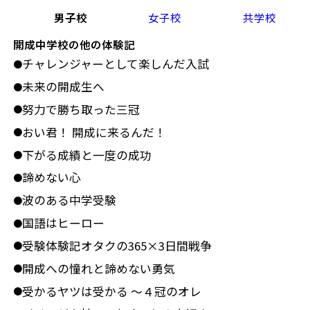
男子校
女子校
共学校
開成中学校の他の体験記
チャレンジャーとして楽しんだ入試
●
未来の開成生へ
●
努力で勝ち取った三冠
●
おい君！ 開成に来るんだ！
●
下がる成績と一度の成功
●
諦めない心
●
波のある中学受験
●
国語はヒーロー
●
受験体験記オタクの365×3日間戦争
●
開成への憧れと諦めない勇気
●
受かるヤツは受かる ～４冠のオレ
●