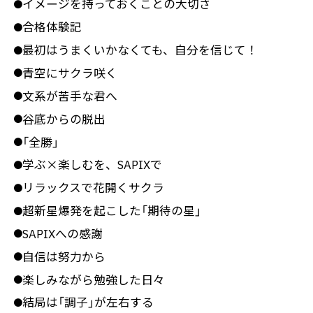
イメージを持っておくことの大切さ
●
合格体験記
●
最初はうまくいかなくても、自分を信じて！
●
青空にサクラ咲く
●
文系が苦手な君へ
●
谷底からの脱出
●
「全勝」
●
学ぶ×楽しむを、SAPIXで
●
リラックスで花開くサクラ
●
超新星爆発を起こした「期待の星」
●
SAPIXへの感謝
●
自信は努力から
●
楽しみながら勉強した日々
●
結局は「調子」が左右する
●