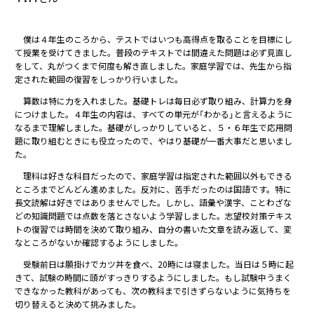
僕は４年生のころから、テストではいつも高得点を取ることを目標にし
て授業を受けてきました。普段のテキストでは間違えた問題は必ず見直し
をして、丸がつくまで何度も解き直しました。家庭学習では、先生から指
定された範囲の復習をしっかり行いました。
算数は特に力を入れました。基礎トレは毎日必ず取り組み、計算力を身
につけました。４年生の内容は、すべての単元が「わかる」と言えるように
なるまで理解しました。基礎がしっかりしていると、５・６年生で応用問
題に取り組むときにも役立ったので、やはり基礎が一番大事だと思いまし
た。
理科は好きな科目だったので、家庭学習は指定された範囲以外もできる
ところまでどんどん進めました。反対に、苦手だったのは国語です。特に
長文読解は好きではありませんでした。しかし、語彙や漢字、ことわざな
どの知識問題では点数を落とさないよう学習しました。志望校対策テキス
トの復習では時間を決めて取り組み、自分の書いた文章を読み返して、変
なところがないか確認するようにしました。
受験前日は願掛けでカツ丼を食べ、20時には寝ました。当日は５時に起
きて、試験の時間に頭がすっきりするようにしました。もし試験中うまく
できなかった教科があっても、次の教科まで引きずらないように気持ちを
切り替えると決めて挑みました。