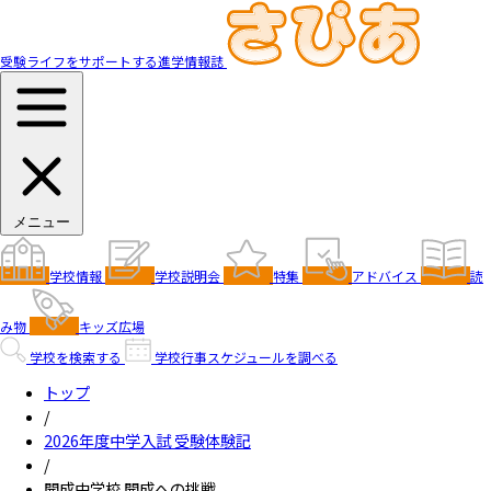
受験ライフをサポートする進学情報誌
メニュー
学校情報
学校説明会
特集
アドバイス
読
み物
キッズ広場
学校を検索する
学校行事スケジュールを調べる
トップ
/
2026年度中学入試 受験体験記
/
開成中学校 開成への挑戦