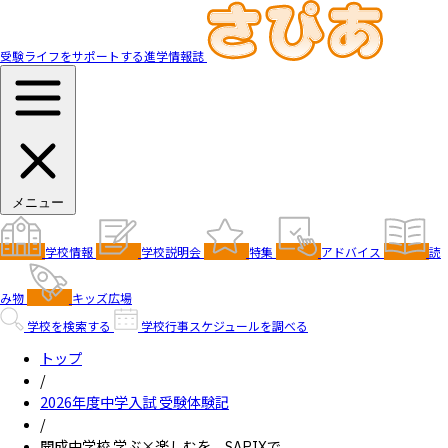
受験ライフをサポートする進学情報誌
メニュー
学校情報
学校説明会
特集
アドバイス
読
み物
キッズ広場
学校を検索する
学校行事スケジュールを調べる
トップ
/
2026年度中学入試 受験体験記
/
開成中学校 学ぶ×楽しむを、SAPIXで