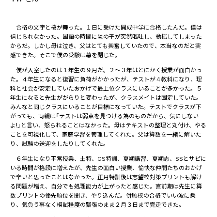
合格の文字と桜が舞った。１日に受けた開成中学に合格したんだ。僕は
信じられなかった。国語の時間に隣の子が突然嘔吐し、動揺してしまった
からだ。しかし母は泣き、父はとても興奮していたので、本当なのだと実
感できた。そこで僕の受験は幕を閉じた。
僕が入室したのは１年生の９月だ。２～３年はとにかく授業が面白かっ
た。４年生になると復習に負荷がかかったが、テストが４教科になり、理
科と社会が安定していたおかげで最上位クラスにいることが多かった。５
年生になると先生ががらりと変わったが、クラスメイトは固定していた。
みんなと同じクラスにいることが目標になっていた。テストでクラスが下
がっても、両親は「テストは弱点を見つける為のものだから、気にしない
よ!」と言い、怒られることはなかった。母はテキストの整理と丸付け、やる
ことを可視化して、家庭学習を管理してくれた。父は算数を一緒に解いた
り、試験の送迎をしたりしてくれた。
６年生になり平常授業、土特、GS特訓、夏期講習、夏期志、SSとサピに
いる時間が格段に増えたが、先生の面白い授業、愉快な仲間たちのおかげ
で辛いと思ったことはなかった。正月特訓後は志望校対策プリントも解け
る問題が増え、自分でも処理能力が上がったと感じた。直前期は先生に算
数プリントの優先順位を聞き、やり込んだ。併願校の合格でいい波に乗
り、気負う事なく模試程度の緊張のまま２月３日まで完走できた。