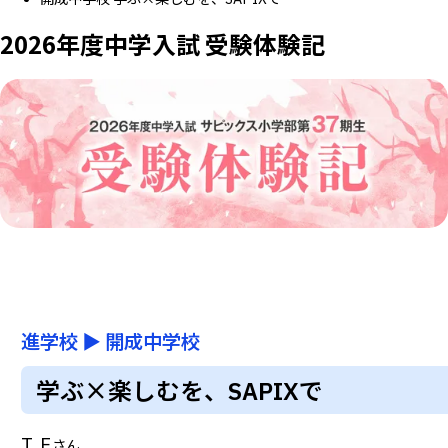
2026年度中学入試 受験体験記
進学校
▶
開成中学校
学ぶ×楽しむを、SAPIXで
T.F
さん