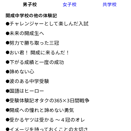
男子校
女子校
共学校
開成中学校の他の体験記
チャレンジャーとして楽しんだ入試
●
未来の開成生へ
●
努力で勝ち取った三冠
●
おい君！ 開成に来るんだ！
●
下がる成績と一度の成功
●
諦めない心
●
波のある中学受験
●
国語はヒーロー
●
受験体験記オタクの365×3日間戦争
●
開成への憧れと諦めない勇気
●
受かるヤツは受かる ～４冠のオレ
●
イメージを持っておくことの大切さ
●